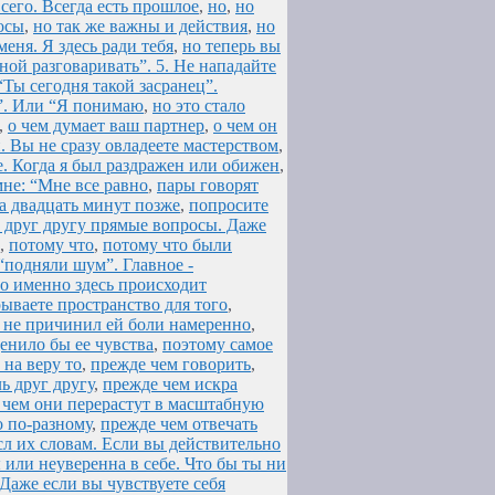
 сего. Всегда есть прошлое
,
но
,
но
осы
,
но так же важны и действия
,
но
меня. Я здесь ради тебя
,
но теперь вы
ной разговаривать”. 5. Не нападайте
“Ты сегодня такой засранец”.
ь”. Или “Я понимаю
,
но это стало
,
о чем думает ваш партнер
,
о чем он
. Вы не сразу овладеете мастерством
,
е. Когда я был раздражен или обижен
,
мне: “Мне все равно
,
пары говорят
а двадцать минут позже
,
попросите
 друг другу прямые вопросы. Даже
,
потому что
,
потому что были
“подняли шум”. Главное -
о именно здесь происходит
ываете пространство для того
,
 я не причинил ей боли намеренно
,
ценило бы ее чувства
,
поэтому самое
 на веру то
,
прежде чем говорить
,
ь друг другу
,
прежде чем искра
 чем они перерастут в масштабную
о по-разному
,
прежде чем отвечать
л их словам. Если вы действительно
 или неуверенна в себе. Что бы ты ни
. Даже если вы чувствуете себя