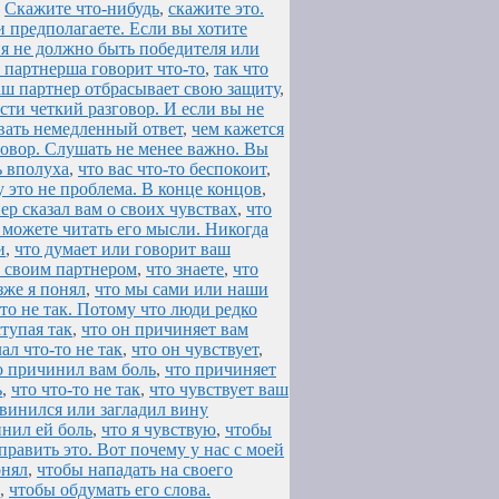
,
Скажите что-нибудь
,
скажите это.
 предполагаете. Если вы хотите
ия не должно быть победителя или
я партнерша говорит что-то
,
так что
аш партнер отбрасывает свою защиту
,
сти четкий разговор. И если вы не
авать немедленный ответ
,
чем кажется
говор. Слушать не менее важно. Вы
ь вполуха
,
что вас что-то беспокоит
,
у это не проблема. В конце концов
,
ер сказал вам о своих чувствах
,
что
 можете читать его мысли. Никогда
и
,
что думает или говорит ваш
о своим партнером
,
что знаете
,
что
зже я понял
,
что мы сами или наши
то не так. Потому что люди редко
тупая так
,
что он причиняет вам
ал что-то не так
,
что он чувствует
,
о причинил вам боль
,
что причиняет
ь
,
что что-то не так
,
что чувствует ваш
звинился или загладил вину
инил ей боль
,
что я чувствую
,
чтобы
править это. Вот почему у нас с моей
онял
,
чтобы нападать на своего
,
чтобы обдумать его слова.