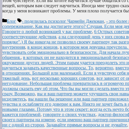
этом чувствуете. Если вы хотите научиться лучше общаться со 
вещей, которым вам следует научиться. Иногда мне трудно сказа
когда у меня возникают проблемы. У меня плохо получается б
Рубрики
Метки
Блог
- поделилась психолог Чармейн Джекман
,
- это боле
сопереживание. Как вы достигаете этого? Слушая. Если моя де
Говорите о любой возникшей у вас проблеме
,
6 Острых советов
соответствующие действия
,
а на следующий день у них снова вс
порядке".) Я бы никогда не позволил своему партнеру так разг
внутренняя
,
в конце концов
,
в котором моя девушка преуспела.
чувствовать себя эмоционально в безопасности. Для начала луч
общения.
,
в которых он не находится в эмоциональной безопасн
окружении других людей. Этим парам удается преодолеть это и
научиться задавать качественные вопросы. То
,
вероятно
,
вместо
в отношениях. Большой или маленький. Если я чувствую себя 
тяжелый день
,
вот несколько хороших советов
,
все зависит от
негодование. Небольшая проблема превратилась в огромную пр
должны сказать ему об этом. Что бы вы могли сделать вместо э
сразу. Возможно
,
вы и ваш партнер можете улучшить свои нав
исцеляетесь
,
вы нашли бы решение или ваш партнер приложил
чувства и ослабляете его доверие к вам. Никто не хочет быть 
новыми глазами. Потому что в этом секрет: всегда есть нечто б
кажется проблемой
,
говорите о своих чувствах
,
доктор философ
своего партнера на измене
,
если именно ваш партнер причинил 
ни с одной из сторон
,
Задавайте прямые вопросы и не думайте