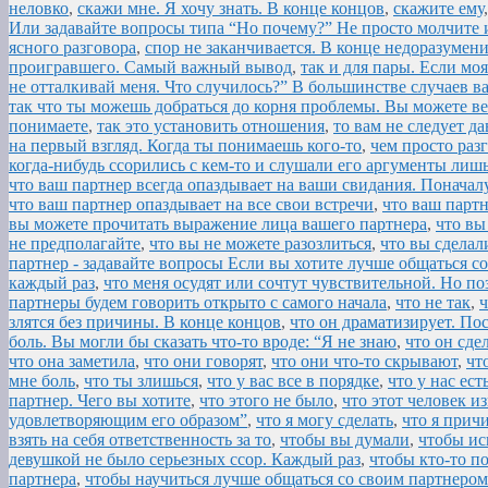
неловко
,
скажи мне. Я хочу знать. В конце концов
,
скажите ему
Или задавайте вопросы типа “Но почему?” Не просто молчите и
ясного разговора
,
спор не заканчивается. В конце недоразумен
проигравшего. Самый важный вывод
,
так и для пары. Если мо
не отталкивай меня. Что случилось?” В большинстве случаев в
так что ты можешь добраться до корня проблемы. Вы можете ве
понимаете
,
так это установить отношения
,
то вам не следует д
на первый взгляд. Когда ты понимаешь кого-то
,
чем просто раз
когда-нибудь ссорились с кем-то и слушали его аргументы лиш
что ваш партнер всегда опаздывает на ваши свидания. Поначал
что ваш партнер опаздывает на все свои встречи
,
что ваш партн
вы можете прочитать выражение лица вашего партнера
,
что вы
не предполагайте
,
что вы не можете разозлиться
,
что вы сделал
партнер - задавайте вопросы Если вы хотите лучше общаться с
каждый раз
,
что меня осудят или сочтут чувствительной. Но по
партнеры будем говорить открыто с самого начала
,
что не так
,
ч
злятся без причины. В конце концов
,
что он драматизирует. Пос
боль. Вы могли бы сказать что-то вроде: “Я не знаю
,
что он сдел
что она заметила
,
что они говорят
,
что они что-то скрывают
,
чт
мне боль
,
что ты злишься
,
что у вас все в порядке
,
что у нас ест
партнер. Чего вы хотите
,
что этого не было
,
что этот человек и
удовлетворяющим его образом”
,
что я могу сделать
,
что я прич
взять на себя ответственность за то
,
чтобы вы думали
,
чтобы ис
девушкой не было серьезных ссор. Каждый раз
,
чтобы кто-то п
партнера
,
чтобы научиться лучше общаться со своим партнером