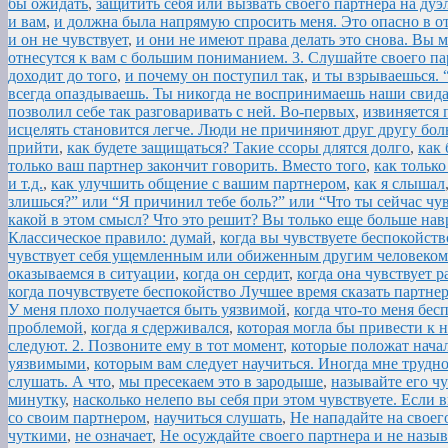
бы ожидать
,
защитить себя или вызвать своего партнера на ду
и вам
,
и должна была напрямую спросить меня. Это опасно в о
и он не чувствует
,
и они не имеют права делать это снова. В
отнесутся к вам с большим пониманием. 3. Слушайте своего па
доходит до того
,
и почему он поступил так
,
и ты взрываешься. 
всегда опаздываешь. Ты никогда не воспринимаешь наши свида
позволил себе так разговаривать с ней. Во-первых
,
извиняется 
исцелять становится легче. Люди не причиняют друг другу бол
прийти
,
как будете защищаться? Такие ссоры длятся долго
,
как 
только ваш партнер закончит говорить. Вместо того
,
как только
и т.д.
,
как улучшить общение с вашим партнером
,
как я слышал
злишься?” или “Я причинил тебе боль?” или “Что ты сейчас чу
какой в этом смысл? Что это решит? Вы только еще больше нав
Классическое правило: думай
,
когда вы чувствуете беспокойст
чувствует себя ущемленным или обиженным другим человеком
оказываемся в ситуации
,
когда он сердит
,
когда она чувствует 
когда почувствуете беспокойство Лучшее время сказать партнер
У меня плохо получается быть уязвимой
,
когда что-то меня бес
проблемой
,
когда я сдерживался
,
которая могла бы привести к 
следуют. 2. Позвоните ему в тот момент
,
которые положат начал
уязвимыми
,
которым вам следует научиться. Иногда мне трудно
слушать. А что
,
мы пресекаем это в зародыше
,
называйте его ч
минутку
,
насколько нелепо вы себя при этом чувствуете. Если 
со своим партнером
,
научиться слушать
,
Не нападайте на своего
чуткими
,
не означает
,
Не осуждайте своего партнера и не назы