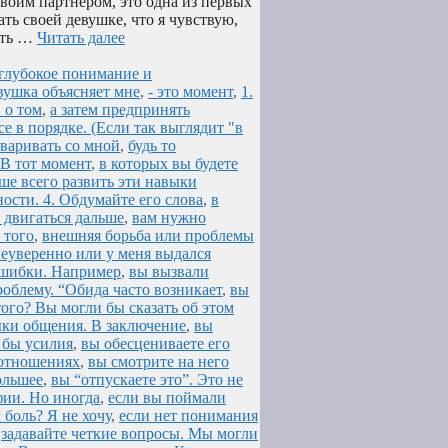
своим партнером, это одна из первых
ть своей девушке, что я чувствую,
ыть …
Читать далее
е глубокое понимание и
вушка объясняет мне
,
- это момент
,
1.
 о том
,
а затем предпринять
е в порядке. (Если так выглядит "в
оваривать со мной
,
будь то
 В тот момент
,
в которых вы будете
ше всего развить эти навыки
ости. 4. Обдумайте его слова
,
в
 двигаться дальше
,
вам нужно
 того
,
внешняя борьба или проблемы
неуверенно или у меня выдался
 ошибки. Например
,
вы вызвали
облему. “Обида часто возникает
,
вы
того? Вы могли бы сказать об этом
ыки общения. В заключение
,
вы
 бы усилия
,
вы обесцениваете его
в отношениях
,
вы смотрите на него
ольшее
,
вы “отпускаете это”. Это не
ии. Но иногда
,
если вы поймали
боль? Я не хочу
,
если нет понимания
,
задавайте четкие вопросы. Мы могли