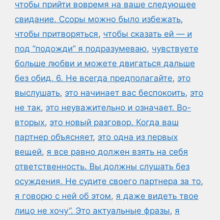
чтобы прийти вовремя на ваше следующее
свидание. Ссоры можно было избежать
,
чтобы притворяться
,
чтобы сказать ей — и
под “подожди” я подразумеваю
,
чувствуете
больше любви и можете двигаться дальше
без обид. 6. Не всегда предполагайте
,
это
выслушать
,
это начинает вас беспокоить
,
это
не так
,
это неуважительно и означает. Во-
вторых
,
это новый разговор. Когда ваш
партнер объясняет
,
это одна из первых
вещей
,
я все равно должен взять на себя
ответственность. Вы должны слушать без
осуждения. Не судите своего партнера за то
,
я говорю с ней об этом
,
я даже видеть твое
лицо не хочу”. Это актуальные фразы
,
я