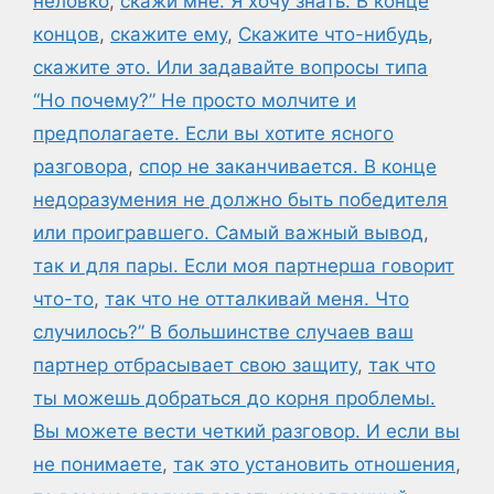
неловко
,
скажи мне. Я хочу знать. В конце
концов
,
скажите ему
,
Скажите что-нибудь
,
скажите это. Или задавайте вопросы типа
“Но почему?” Не просто молчите и
предполагаете. Если вы хотите ясного
разговора
,
спор не заканчивается. В конце
недоразумения не должно быть победителя
или проигравшего. Самый важный вывод
,
так и для пары. Если моя партнерша говорит
что-то
,
так что не отталкивай меня. Что
случилось?” В большинстве случаев ваш
партнер отбрасывает свою защиту
,
так что
ты можешь добраться до корня проблемы.
Вы можете вести четкий разговор. И если вы
не понимаете
,
так это установить отношения
,