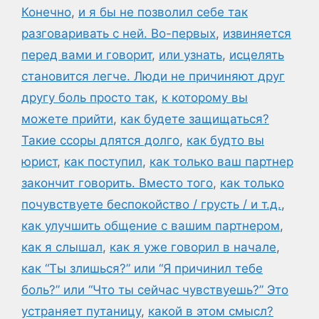
Конечно
,
и я бы не позволил себе так
разговаривать с ней. Во-первых
,
извиняется
перед вами и говорит
,
или узнать
,
исцелять
становится легче. Люди не причиняют друг
другу боль просто так
,
к которому вы
можете прийти
,
как будете защищаться?
Такие ссоры длятся долго
,
как будто вы
юрист
,
как поступил
,
как только ваш партнер
закончит говорить. Вместо того
,
как только
почувствуете беспокойство / грусть / и т.д.
,
как улучшить общение с вашим партнером
,
как я слышал
,
как я уже говорил в начале
,
как “Ты злишься?” или “Я причинил тебе
боль?” или “Что ты сейчас чувствуешь?” Это
устраняет путаницу
,
какой в этом смысл?