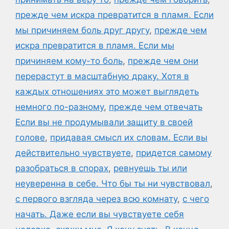
прежде чем искра превратится в пламя. Если
мы причиняем боль друг другу
,
прежде чем
искра превратится в пламя. Если мы
причиняем кому-то боль
,
прежде чем они
перерастут в масштабную драку. Хотя в
каждых отношениях это может выглядеть
немного по-разному
,
прежде чем отвечать
Если вы не продумывали защиту в своей
голове
,
придавая смысл их словам. Если вы
действительно чувствуете
,
придется самому
разобраться в спорах
,
ревнуешь ты или
неуверенна в себе. Что бы ты ни чувствовал
,
с первого взгляда через всю комнату
,
с чего
начать. Даже если вы чувствуете себя