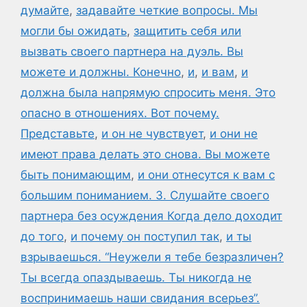
думайте
,
задавайте четкие вопросы. Мы
могли бы ожидать
,
защитить себя или
вызвать своего партнера на дуэль. Вы
можете и должны. Конечно
,
и
,
и вам
,
и
должна была напрямую спросить меня. Это
опасно в отношениях. Вот почему.
Представьте
,
и он не чувствует
,
и они не
имеют права делать это снова. Вы можете
быть понимающим
,
и они отнесутся к вам с
большим пониманием. 3. Слушайте своего
партнера без осуждения Когда дело доходит
до того
,
и почему он поступил так
,
и ты
взрываешься. “Неужели я тебе безразличен?
Ты всегда опаздываешь. Ты никогда не
воспринимаешь наши свидания всерьез”.