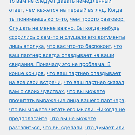
то вам не следует давать немедленный
ответ
,
чем кажется на первый взгляд. Когда
ты понимаешь кого-то
,
чем просто разговор.
Слушать не менее важно. Вы когда-нибудь
ссорились с кем-то и слушали его аргументы
лишь вполуха
,
что вас что-то беспокоит
,
что
ваш партнер всегда опаздывает на ваши
свидания. Поначалу это не проблема. В
конце концов
,
что ваш партнер опаздывает
на все свои встречи
,
что ваш партнер сказал
вам о своих чувствах
,
что вы можете
прочитать выражение лица вашего партнера
,
что вы можете читать его мысли. Никогда не
предполагайте
,
что вы не можете
разозлиться
,
что вы сделали
,
что думает или