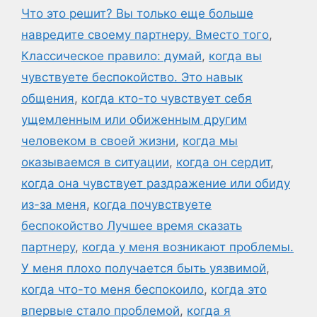
Что это решит? Вы только еще больше
навредите своему партнеру. Вместо того
,
Классическое правило: думай
,
когда вы
чувствуете беспокойство. Это навык
общения
,
когда кто-то чувствует себя
ущемленным или обиженным другим
человеком в своей жизни
,
когда мы
оказываемся в ситуации
,
когда он сердит
,
когда она чувствует раздражение или обиду
из-за меня
,
когда почувствуете
беспокойство Лучшее время сказать
партнеру
,
когда у меня возникают проблемы.
У меня плохо получается быть уязвимой
,
когда что-то меня беспокоило
,
когда это
впервые стало проблемой
,
когда я