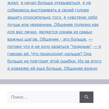
ждал
,
я начал больше открываться
,
я не
собираюсь выстраивать в своей голове
защиту относительно того
,
я чувствую себя
лучше или увереннее. Общение полезно как
для вас лично
,
является одним из самых
важных шагов. Общение - это больше
,
—
потому что я не хочу казаться “трудным”
,
— я
говорю ей. Что происходит дальше? Она
больше не повторит этой ошибки. Из-за этого
я доверяю ей еще больше. Общение важно
Поиск: