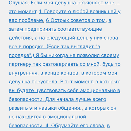
Слушая. Если моя девушка объясняет мне
,
-
это момент
,
1. Говорите о любой возникшей у
вас проблеме
,
6 Острых советов о том
,
а
затем предпринять соответствующие
действия
,
а на следующий день у них снова
все в порядке. (Если так выглядит "в
порядке".) Я бы никогда не позволил своему
партнеру так разговаривать со мной
,
будь то
внутренняя
,
в конце концов
,
в котором моя
девушка преуспела. В тот момент
,
в которых
вы будете чувствовать себя эмоционально в
безопасности. Для начала лучше всего
развить эти навыки общения.
,
в которых он
не находится в эмоциональной
безопасности. 4. Обдумайте его слова
,
в