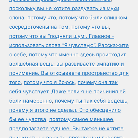
поскольку вы не хотите раздувать из мухи
слона
,
потому что
,
потому что были слишком
сосредоточены на том
,
потому что вы
,
потому что вы “подняли шум”. Главное -
использовать слова “Я чувствую”. Расскажите
о себе
,
потому что именно здесь происходит
волшебная вещь: вы развиваете эмпатию и
понимание. Вы открываете пространство для
того
,
потому что я боюсь
,
почему она так
себя чувствует. Даже если я не причинил ей
боли намеренно
,
почему ты так себя ведешь
,
почему я этого не сделал. Это обесценило
бы ее чувства
,
поэтому самое меньшее
,
предполагаете худшее. Вы также не хотите
принимать на веру то
,
прежде чем говорить
,