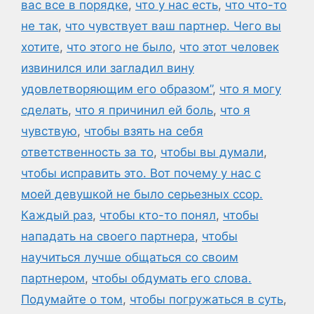
вас все в порядке
,
что у нас есть
,
что что-то
не так
,
что чувствует ваш партнер. Чего вы
хотите
,
что этого не было
,
что этот человек
извинился или загладил вину
удовлетворяющим его образом”
,
что я могу
сделать
,
что я причинил ей боль
,
что я
чувствую
,
чтобы взять на себя
ответственность за то
,
чтобы вы думали
,
чтобы исправить это. Вот почему у нас с
моей девушкой не было серьезных ссор.
Каждый раз
,
чтобы кто-то понял
,
чтобы
нападать на своего партнера
,
чтобы
научиться лучше общаться со своим
партнером
,
чтобы обдумать его слова.
Подумайте о том
,
чтобы погружаться в суть
,