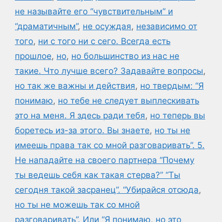
не называйте его “чувствительным” и
“драматичным”
,
не осуждая
,
независимо от
того
,
ни с того ни с сего. Всегда есть
прошлое
,
но
,
но большинство из нас не
такие. Что лучше всего? Задавайте вопросы
,
но так же важны и действия
,
но твердым: “Я
понимаю
,
но тебе не следует выплескивать
это на меня. Я здесь ради тебя
,
но теперь вы
боретесь из-за этого. Вы знаете
,
но ты не
имеешь права так со мной разговаривать”. 5.
Не нападайте на своего партнера “Почему
ты ведешь себя как такая стерва?” “Ты
сегодня такой засранец”. “Убирайся отсюда
,
но ты не можешь так со мной
разговаривать”. Или “Я понимаю
,
но это