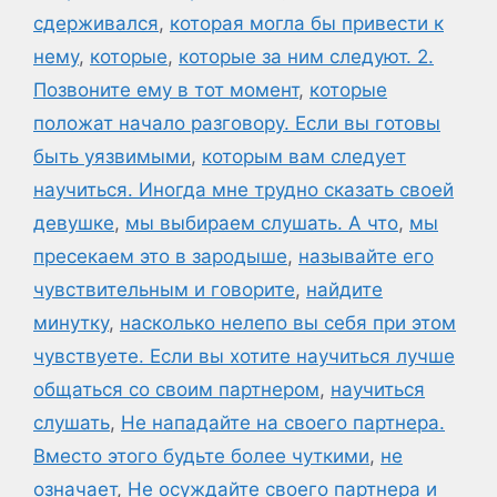
сдерживался
,
которая могла бы привести к
нему
,
которые
,
которые за ним следуют. 2.
Позвоните ему в тот момент
,
которые
положат начало разговору. Если вы готовы
быть уязвимыми
,
которым вам следует
научиться. Иногда мне трудно сказать своей
девушке
,
мы выбираем слушать. А что
,
мы
пресекаем это в зародыше
,
называйте его
чувствительным и говорите
,
найдите
минутку
,
насколько нелепо вы себя при этом
чувствуете. Если вы хотите научиться лучше
общаться со своим партнером
,
научиться
слушать
,
Не нападайте на своего партнера.
Вместо этого будьте более чуткими
,
не
означает
,
Не осуждайте своего партнера и