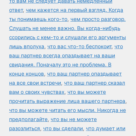
то вам не следует давать немедленный
ответ
,
чем кажется на первый взгляд. Когда
ты понимаешь кого-то
,
чем просто разговор.
Слушать не менее важно. Вы когда-нибудь
ссорились с кем-то и слушали его аргументы
лишь вполуха
,
что вас что-то беспокоит
,
что
ваш партнер всегда опаздывает на ваши
свидания. Поначалу это не проблема. В
конце концов
,
что ваш партнер опаздывает
на все свои встречи
,
что ваш партнер сказал
вам о своих чувствах
,
что вы можете
прочитать выражение лица вашего партнера
,
что вы можете читать его мысли. Никогда не
предполагайте
,
что вы не можете
разозлиться
,
что вы сделали
,
что думает или