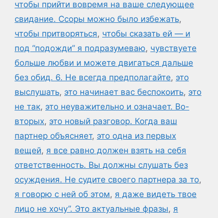
чтобы прийти вовремя на ваше следующее
свидание. Ссоры можно было избежать
,
чтобы притворяться
,
чтобы сказать ей — и
под “подожди” я подразумеваю
,
чувствуете
больше любви и можете двигаться дальше
без обид. 6. Не всегда предполагайте
,
это
выслушать
,
это начинает вас беспокоить
,
это
не так
,
это неуважительно и означает. Во-
вторых
,
это новый разговор. Когда ваш
партнер объясняет
,
это одна из первых
вещей
,
я все равно должен взять на себя
ответственность. Вы должны слушать без
осуждения. Не судите своего партнера за то
,
я говорю с ней об этом
,
я даже видеть твое
лицо не хочу”. Это актуальные фразы
,
я