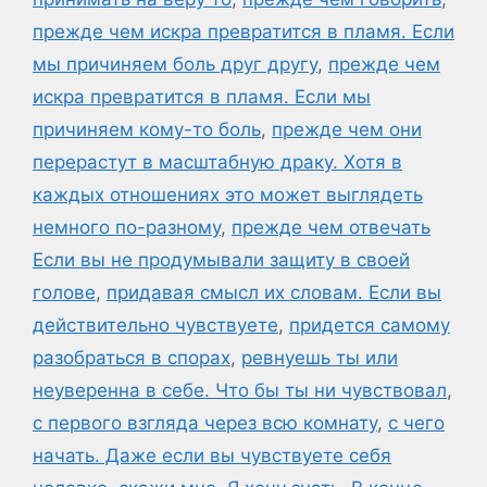
прежде чем искра превратится в пламя. Если
мы причиняем боль друг другу
,
прежде чем
искра превратится в пламя. Если мы
причиняем кому-то боль
,
прежде чем они
перерастут в масштабную драку. Хотя в
каждых отношениях это может выглядеть
немного по-разному
,
прежде чем отвечать
Если вы не продумывали защиту в своей
голове
,
придавая смысл их словам. Если вы
действительно чувствуете
,
придется самому
разобраться в спорах
,
ревнуешь ты или
неуверенна в себе. Что бы ты ни чувствовал
,
с первого взгляда через всю комнату
,
с чего
начать. Даже если вы чувствуете себя