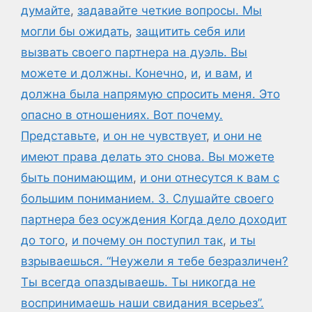
думайте
,
задавайте четкие вопросы. Мы
могли бы ожидать
,
защитить себя или
вызвать своего партнера на дуэль. Вы
можете и должны. Конечно
,
и
,
и вам
,
и
должна была напрямую спросить меня. Это
опасно в отношениях. Вот почему.
Представьте
,
и он не чувствует
,
и они не
имеют права делать это снова. Вы можете
быть понимающим
,
и они отнесутся к вам с
большим пониманием. 3. Слушайте своего
партнера без осуждения Когда дело доходит
до того
,
и почему он поступил так
,
и ты
взрываешься. “Неужели я тебе безразличен?
Ты всегда опаздываешь. Ты никогда не
воспринимаешь наши свидания всерьез”.