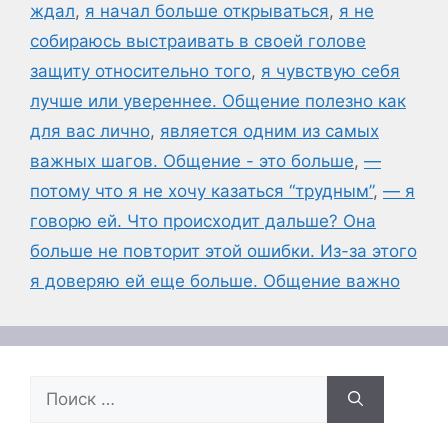
ждал
,
я начал больше открываться
,
я не
собираюсь выстраивать в своей голове
защиту относительно того
,
я чувствую себя
лучше или увереннее. Общение полезно как
для вас лично
,
является одним из самых
важных шагов. Общение - это больше
,
—
потому что я не хочу казаться “трудным”
,
— я
говорю ей. Что происходит дальше? Она
больше не повторит этой ошибки. Из-за этого
я доверяю ей еще больше. Общение важно
Поиск: