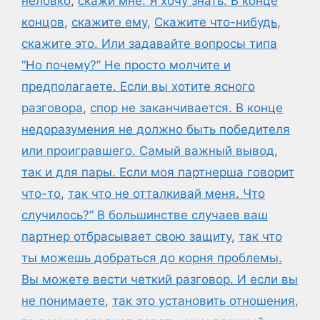
неловко
,
скажи мне. Я хочу знать. В конце
концов
,
скажите ему
,
Скажите что-нибудь
,
скажите это. Или задавайте вопросы типа
“Но почему?” Не просто молчите и
предполагаете. Если вы хотите ясного
разговора
,
спор не заканчивается. В конце
недоразумения не должно быть победителя
или проигравшего. Самый важный вывод
,
так и для пары. Если моя партнерша говорит
что-то
,
так что не отталкивай меня. Что
случилось?” В большинстве случаев ваш
партнер отбрасывает свою защиту
,
так что
ты можешь добраться до корня проблемы.
Вы можете вести четкий разговор. И если вы
не понимаете
,
так это установить отношения
,