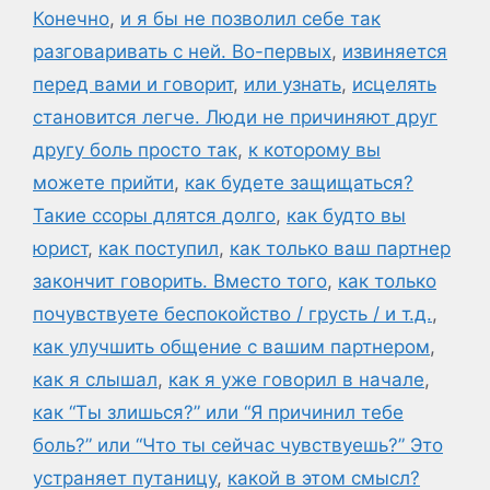
Конечно
,
и я бы не позволил себе так
разговаривать с ней. Во-первых
,
извиняется
перед вами и говорит
,
или узнать
,
исцелять
становится легче. Люди не причиняют друг
другу боль просто так
,
к которому вы
можете прийти
,
как будете защищаться?
Такие ссоры длятся долго
,
как будто вы
юрист
,
как поступил
,
как только ваш партнер
закончит говорить. Вместо того
,
как только
почувствуете беспокойство / грусть / и т.д.
,
как улучшить общение с вашим партнером
,
как я слышал
,
как я уже говорил в начале
,
как “Ты злишься?” или “Я причинил тебе
боль?” или “Что ты сейчас чувствуешь?” Это
устраняет путаницу
,
какой в этом смысл?