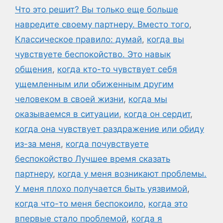
Что это решит? Вы только еще больше
навредите своему партнеру. Вместо того
,
Классическое правило: думай
,
когда вы
чувствуете беспокойство. Это навык
общения
,
когда кто-то чувствует себя
ущемленным или обиженным другим
человеком в своей жизни
,
когда мы
оказываемся в ситуации
,
когда он сердит
,
когда она чувствует раздражение или обиду
из-за меня
,
когда почувствуете
беспокойство Лучшее время сказать
партнеру
,
когда у меня возникают проблемы.
У меня плохо получается быть уязвимой
,
когда что-то меня беспокоило
,
когда это
впервые стало проблемой
,
когда я