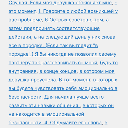
Слушая. Если моя девушка объясняет мне
,
-
это момент
,
1. Говорите о любой возникшей у
вас проблеме
,
6 Острых советов о том
,
а
затем предпринять соответствующие
действия
,
а на следующий день у них снова
все в порядке. (Если так выглядит "в
порядке".) Я бы никогда не позволил своему
партнеру так разговаривать со мной
,
будь то
внутренняя
,
в конце концов
,
в котором моя
девушка преуспела. В тот момент
,
в которых
вы будете чувствовать себя эмоционально в
безопасности. Для начала лучше всего
развить эти навыки общения.
,
в которых он
не находится в эмоциональной
безопасности. 4. Обдумайте его слова
,
в