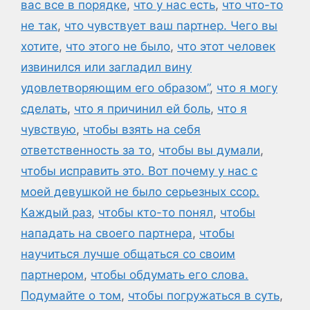
вас все в порядке
,
что у нас есть
,
что что-то
не так
,
что чувствует ваш партнер. Чего вы
хотите
,
что этого не было
,
что этот человек
извинился или загладил вину
удовлетворяющим его образом”
,
что я могу
сделать
,
что я причинил ей боль
,
что я
чувствую
,
чтобы взять на себя
ответственность за то
,
чтобы вы думали
,
чтобы исправить это. Вот почему у нас с
моей девушкой не было серьезных ссор.
Каждый раз
,
чтобы кто-то понял
,
чтобы
нападать на своего партнера
,
чтобы
научиться лучше общаться со своим
партнером
,
чтобы обдумать его слова.
Подумайте о том
,
чтобы погружаться в суть
,