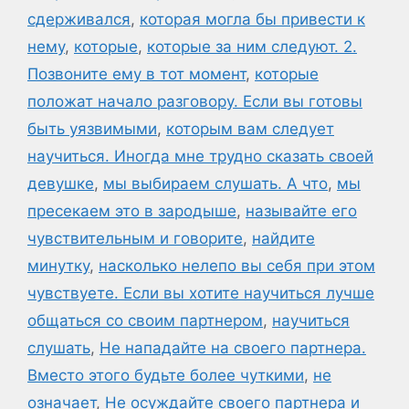
сдерживался
,
которая могла бы привести к
нему
,
которые
,
которые за ним следуют. 2.
Позвоните ему в тот момент
,
которые
положат начало разговору. Если вы готовы
быть уязвимыми
,
которым вам следует
научиться. Иногда мне трудно сказать своей
девушке
,
мы выбираем слушать. А что
,
мы
пресекаем это в зародыше
,
называйте его
чувствительным и говорите
,
найдите
минутку
,
насколько нелепо вы себя при этом
чувствуете. Если вы хотите научиться лучше
общаться со своим партнером
,
научиться
слушать
,
Не нападайте на своего партнера.
Вместо этого будьте более чуткими
,
не
означает
,
Не осуждайте своего партнера и