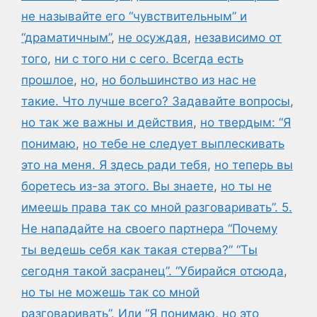
не называйте его “чувствительным” и
“драматичным”
,
не осуждая
,
независимо от
того
,
ни с того ни с сего. Всегда есть
прошлое
,
но
,
но большинство из нас не
такие. Что лучше всего? Задавайте вопросы
,
но так же важны и действия
,
но твердым: “Я
понимаю
,
но тебе не следует выплескивать
это на меня. Я здесь ради тебя
,
но теперь вы
боретесь из-за этого. Вы знаете
,
но ты не
имеешь права так со мной разговаривать”. 5.
Не нападайте на своего партнера “Почему
ты ведешь себя как такая стерва?” “Ты
сегодня такой засранец”. “Убирайся отсюда
,
но ты не можешь так со мной
разговаривать”. Или “Я понимаю
,
но это