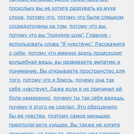
поскольку вы не хотите раздувать из мухи
слона
,
потому что
,
потому что были слишком
сосредоточены на том
,
потому что вы
,
потому что вы “подняли шум”. Главное -
использовать слова “Я чувствую”. Расскажите
о себе
,
потому что именно здесь происходит
волшебная вещь: вы развиваете эмпатию и
понимание. Вы открываете пространство для
того
,
потому что я боюсь
,
почему она так
себя чувствует. Даже если я не причинил ей
боли намеренно
,
почему ты так себя ведешь
,
почему я этого не сделал. Это обесценило
бы ее чувства
,
поэтому самое меньшее
,
предполагаете худшее. Вы также не хотите
принимать на веру то
,
прежде чем говорить
,