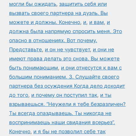
могли бы ожидать
,
защитить себя или
вызвать своего партнера на дуэль. Вы
можете и должны. Конечно
,
и
,
и вам
,
и
должна была напрямую спросить меня. Это
опасно в отношениях. Вот почему.
Представьте
,
и он не чувствует
,
и они не
имеют права делать это снова. Вы можете
быть понимающим
,
и они отнесутся к вам с
большим пониманием. 3. Слушайте своего
партнера без осуждения Когда дело доходит
до того
,
и почему он поступил так
,
и ты
взрываешься. “Неужели я тебе безразличен?
Ты всегда опаздываешь. Ты никогда не
воспринимаешь наши свидания всерьез”.
Конечно
,
и я бы не позволил себе так