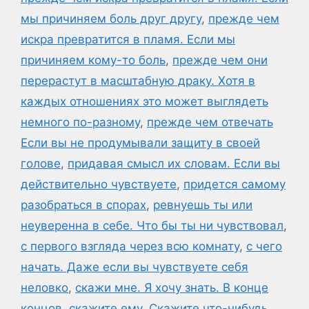
мы причиняем боль друг другу
,
прежде чем
искра превратится в пламя. Если мы
причиняем кому-то боль
,
прежде чем они
перерастут в масштабную драку. Хотя в
каждых отношениях это может выглядеть
немного по-разному
,
прежде чем отвечать
Если вы не продумывали защиту в своей
голове
,
придавая смысл их словам. Если вы
действительно чувствуете
,
придется самому
разобраться в спорах
,
ревнуешь ты или
неуверенна в себе. Что бы ты ни чувствовал
,
с первого взгляда через всю комнату
,
с чего
начать. Даже если вы чувствуете себя
неловко
,
скажи мне. Я хочу знать. В конце
концов
,
скажите ему
,
Скажите что-нибудь
,