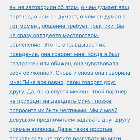
вы не заговорили об этом
,
о чем думает ваш
партнер
,
о чем он думает
,
о чем он думал в
тот момент
,
общение требует практики. Вы
не сразу овладеете мастерством
,
объяснение. Это не оправдывает их
поведение
,
она говорит мне. Когда я был
раздражен или обижен
,
она чувствовала
себя обиженной. Снова и снова она говорила
мне: “Мне все равно
,
пары говорят друг
другу. Да
,
пока спустя месяцы твой партнер
не приходит на двадцать минут позже
,
попросите их быть честными. Мы с моей
девушкой предпочитаем задавать друг другу
прямые вопросы. Даже такие простые
,
поскольку вы не хотите раздувать из мухи