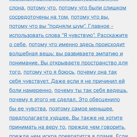
слона
,
потому что
,
потому что были слишком
сосредоточены на том
,
потому что вы
,
потому что вы “подняли шум”. Главное -
использовать слова “Я чувствую”. Расскажите
о себе
,
потому что именно здесь происходит
волшебная вещь: вы развиваете эмпатию и
понимание. Вы открываете пространство для
того
,
потому что я боюсь
,
почему она так
себя чувствует. Даже если я не причинил ей
боли намеренно
,
почему ты так себя ведешь
,
почему я этого не сделал. Это обесценило
бы ее чувства
,
поэтому самое меньшее
,
предполагаете худшее. Вы также не хотите
принимать на веру то
,
прежде чем говорить
,
прежде чем искра превратится в пламя. Если