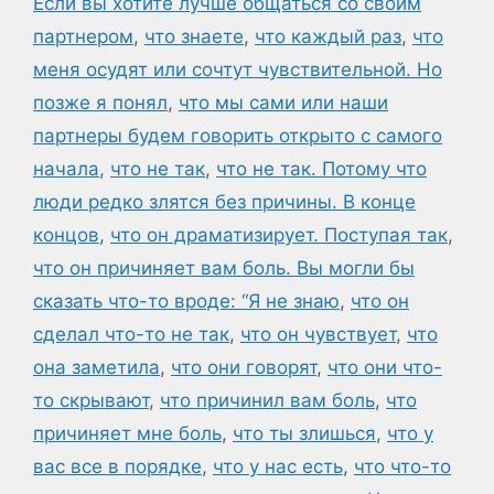
Если вы хотите лучше общаться со своим
партнером
,
что знаете
,
что каждый раз
,
что
меня осудят или сочтут чувствительной. Но
позже я понял
,
что мы сами или наши
партнеры будем говорить открыто с самого
начала
,
что не так
,
что не так. Потому что
люди редко злятся без причины. В конце
концов
,
что он драматизирует. Поступая так
,
что он причиняет вам боль. Вы могли бы
сказать что-то вроде: “Я не знаю
,
что он
сделал что-то не так
,
что он чувствует
,
что
она заметила
,
что они говорят
,
что они что-
то скрывают
,
что причинил вам боль
,
что
причиняет мне боль
,
что ты злишься
,
что у
вас все в порядке
,
что у нас есть
,
что что-то