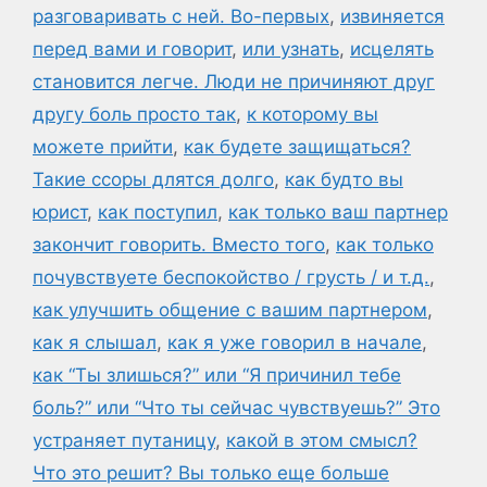
разговаривать с ней. Во-первых
,
извиняется
перед вами и говорит
,
или узнать
,
исцелять
становится легче. Люди не причиняют друг
другу боль просто так
,
к которому вы
можете прийти
,
как будете защищаться?
Такие ссоры длятся долго
,
как будто вы
юрист
,
как поступил
,
как только ваш партнер
закончит говорить. Вместо того
,
как только
почувствуете беспокойство / грусть / и т.д.
,
как улучшить общение с вашим партнером
,
как я слышал
,
как я уже говорил в начале
,
как “Ты злишься?” или “Я причинил тебе
боль?” или “Что ты сейчас чувствуешь?” Это
устраняет путаницу
,
какой в этом смысл?
Что это решит? Вы только еще больше