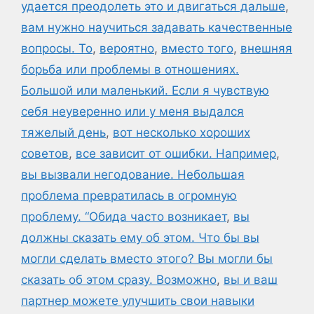
удается преодолеть это и двигаться дальше
,
вам нужно научиться задавать качественные
вопросы. То
,
вероятно
,
вместо того
,
внешняя
борьба или проблемы в отношениях.
Большой или маленький. Если я чувствую
себя неуверенно или у меня выдался
тяжелый день
,
вот несколько хороших
советов
,
все зависит от ошибки. Например
,
вы вызвали негодование. Небольшая
проблема превратилась в огромную
проблему. “Обида часто возникает
,
вы
должны сказать ему об этом. Что бы вы
могли сделать вместо этого? Вы могли бы
сказать об этом сразу. Возможно
,
вы и ваш
партнер можете улучшить свои навыки