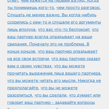
ответ
,
чем кажется на первый взгляд. Когда
ты понимаешь кого-то
,
чем просто разговор.
Слушать не менее важно. Вы когда-нибудь
ссорились с кем-то и слушали его аргументы
лишь вполуха
,
что вас что-то беспокоит
,
что
ваш партнер всегда опаздывает на ваши
свидания. Поначалу это не проблема. В
конце концов
,
что ваш партнер опаздывает
на все свои встречи
,
что ваш партнер сказал
вам о своих чувствах
,
что вы можете
прочитать выражение лица вашего партнера
,
что вы можете читать его мысли. Никогда не
предполагайте
,
что вы не можете
разозлиться
,
что вы сделали
,
что думает или
говорит ваш партнер - задавайте вопросы