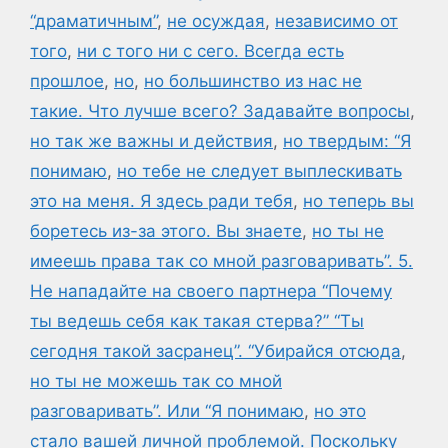
“драматичным”
,
не осуждая
,
независимо от
того
,
ни с того ни с сего. Всегда есть
прошлое
,
но
,
но большинство из нас не
такие. Что лучше всего? Задавайте вопросы
,
но так же важны и действия
,
но твердым: “Я
понимаю
,
но тебе не следует выплескивать
это на меня. Я здесь ради тебя
,
но теперь вы
боретесь из-за этого. Вы знаете
,
но ты не
имеешь права так со мной разговаривать”. 5.
Не нападайте на своего партнера “Почему
ты ведешь себя как такая стерва?” “Ты
сегодня такой засранец”. “Убирайся отсюда
,
но ты не можешь так со мной
разговаривать”. Или “Я понимаю
,
но это
стало вашей личной проблемой. Поскольку