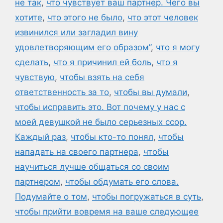
не так
,
что чувствует ваш партнер. Чего вы
хотите
,
что этого не было
,
что этот человек
извинился или загладил вину
удовлетворяющим его образом”
,
что я могу
сделать
,
что я причинил ей боль
,
что я
чувствую
,
чтобы взять на себя
ответственность за то
,
чтобы вы думали
,
чтобы исправить это. Вот почему у нас с
моей девушкой не было серьезных ссор.
Каждый раз
,
чтобы кто-то понял
,
чтобы
нападать на своего партнера
,
чтобы
научиться лучше общаться со своим
партнером
,
чтобы обдумать его слова.
Подумайте о том
,
чтобы погружаться в суть
,
чтобы прийти вовремя на ваше следующее