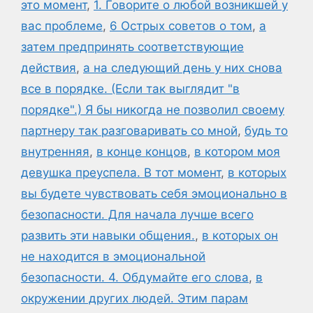
это момент
,
1. Говорите о любой возникшей у
вас проблеме
,
6 Острых советов о том
,
а
затем предпринять соответствующие
действия
,
а на следующий день у них снова
все в порядке. (Если так выглядит "в
порядке".) Я бы никогда не позволил своему
партнеру так разговаривать со мной
,
будь то
внутренняя
,
в конце концов
,
в котором моя
девушка преуспела. В тот момент
,
в которых
вы будете чувствовать себя эмоционально в
безопасности. Для начала лучше всего
развить эти навыки общения.
,
в которых он
не находится в эмоциональной
безопасности. 4. Обдумайте его слова
,
в
окружении других людей. Этим парам