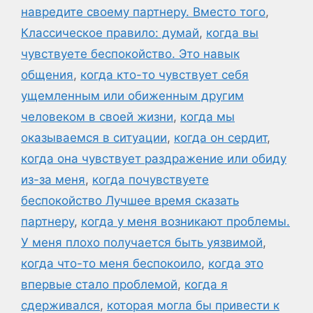
навредите своему партнеру. Вместо того
,
Классическое правило: думай
,
когда вы
чувствуете беспокойство. Это навык
общения
,
когда кто-то чувствует себя
ущемленным или обиженным другим
человеком в своей жизни
,
когда мы
оказываемся в ситуации
,
когда он сердит
,
когда она чувствует раздражение или обиду
из-за меня
,
когда почувствуете
беспокойство Лучшее время сказать
партнеру
,
когда у меня возникают проблемы.
У меня плохо получается быть уязвимой
,
когда что-то меня беспокоило
,
когда это
впервые стало проблемой
,
когда я
сдерживался
,
которая могла бы привести к