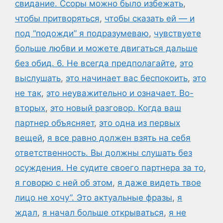
свидание. Ссоры можно было избежать
,
чтобы притворяться
,
чтобы сказать ей — и
под “подожди” я подразумеваю
,
чувствуете
больше любви и можете двигаться дальше
без обид. 6. Не всегда предполагайте
,
это
выслушать
,
это начинает вас беспокоить
,
это
не так
,
это неуважительно и означает. Во-
вторых
,
это новый разговор. Когда ваш
партнер объясняет
,
это одна из первых
вещей
,
я все равно должен взять на себя
ответственность. Вы должны слушать без
осуждения. Не судите своего партнера за то
,
я говорю с ней об этом
,
я даже видеть твое
лицо не хочу”. Это актуальные фразы
,
я
ждал
,
я начал больше открываться
,
я не