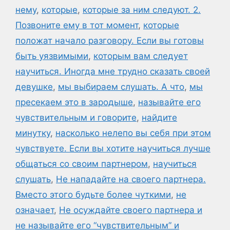
нему
,
которые
,
которые за ним следуют. 2.
Позвоните ему в тот момент
,
которые
положат начало разговору. Если вы готовы
быть уязвимыми
,
которым вам следует
научиться. Иногда мне трудно сказать своей
девушке
,
мы выбираем слушать. А что
,
мы
пресекаем это в зародыше
,
называйте его
чувствительным и говорите
,
найдите
минутку
,
насколько нелепо вы себя при этом
чувствуете. Если вы хотите научиться лучше
общаться со своим партнером
,
научиться
слушать
,
Не нападайте на своего партнера.
Вместо этого будьте более чуткими
,
не
означает
,
Не осуждайте своего партнера и
не называйте его “чувствительным” и