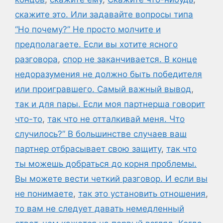
скажите это. Или задавайте вопросы типа
“Но почему?” Не просто молчите и
предполагаете. Если вы хотите ясного
разговора
,
спор не заканчивается. В конце
недоразумения не должно быть победителя
или проигравшего. Самый важный вывод
,
так и для пары. Если моя партнерша говорит
что-то
,
так что не отталкивай меня. Что
случилось?” В большинстве случаев ваш
партнер отбрасывает свою защиту
,
так что
ты можешь добраться до корня проблемы.
Вы можете вести четкий разговор. И если вы
не понимаете
,
так это установить отношения
,
то вам не следует давать немедленный