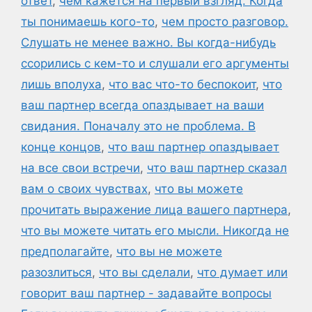
ответ
,
чем кажется на первый взгляд. Когда
ты понимаешь кого-то
,
чем просто разговор.
Слушать не менее важно. Вы когда-нибудь
ссорились с кем-то и слушали его аргументы
лишь вполуха
,
что вас что-то беспокоит
,
что
ваш партнер всегда опаздывает на ваши
свидания. Поначалу это не проблема. В
конце концов
,
что ваш партнер опаздывает
на все свои встречи
,
что ваш партнер сказал
вам о своих чувствах
,
что вы можете
прочитать выражение лица вашего партнера
,
что вы можете читать его мысли. Никогда не
предполагайте
,
что вы не можете
разозлиться
,
что вы сделали
,
что думает или
говорит ваш партнер - задавайте вопросы