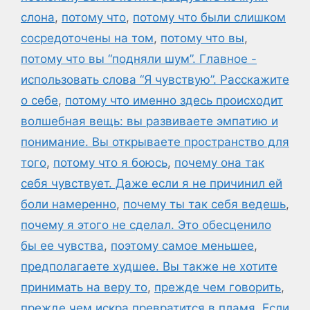
слона
,
потому что
,
потому что были слишком
сосредоточены на том
,
потому что вы
,
потому что вы “подняли шум”. Главное -
использовать слова “Я чувствую”. Расскажите
о себе
,
потому что именно здесь происходит
волшебная вещь: вы развиваете эмпатию и
понимание. Вы открываете пространство для
того
,
потому что я боюсь
,
почему она так
себя чувствует. Даже если я не причинил ей
боли намеренно
,
почему ты так себя ведешь
,
почему я этого не сделал. Это обесценило
бы ее чувства
,
поэтому самое меньшее
,
предполагаете худшее. Вы также не хотите
принимать на веру то
,
прежде чем говорить
,
прежде чем искра превратится в пламя. Если