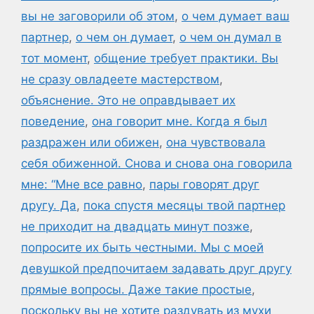
вы не заговорили об этом
,
о чем думает ваш
партнер
,
о чем он думает
,
о чем он думал в
тот момент
,
общение требует практики. Вы
не сразу овладеете мастерством
,
объяснение. Это не оправдывает их
поведение
,
она говорит мне. Когда я был
раздражен или обижен
,
она чувствовала
себя обиженной. Снова и снова она говорила
мне: “Мне все равно
,
пары говорят друг
другу. Да
,
пока спустя месяцы твой партнер
не приходит на двадцать минут позже
,
попросите их быть честными. Мы с моей
девушкой предпочитаем задавать друг другу
прямые вопросы. Даже такие простые
,
поскольку вы не хотите раздувать из мухи