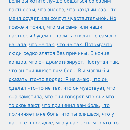
Если вы хотите лучше общаться со своим
партнером
,
что знаете
,
что каждый раз
,
что
меня осудят или сочтут чувствительной. Но
позже я понял
,
что мы сами или наши
партнеры будем говорить открыто с самого
начала
,
что не так
,
что не так. Потому что
люди редко злятся без причины. В конце
концов
,
что он драматизирует. Поступая так
,
что он причиняет вам боль. Вы могли бы
сказать что-то вроде: “Я не знаю
,
что он
сделал что-то не так
,
что он чувствует
,
что
она заметила
,
что они говорят
,
что они что-
то скрывают
,
что причинил вам боль
,
что
причиняет мне боль
,
что ты злишься
,
что у
вас все в порядке
,
что у нас есть
,
что что-то