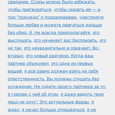
свидание. Ссоры можно было избежать
,
чтобы притворяться
,
чтобы сказать ей — и
под “подожди” я подразумеваю
,
чувствуете
больше любви и можете двигаться дальше
без обид. 6. Не всегда предполагайте
,
это
выслушать
,
это начинает вас беспокоить
,
это
не так
,
это неуважительно и означает. Во-
вторых
,
это новый разговор. Когда ваш
партнер объясняет
,
это одна из первых
вещей
,
я все равно должен взять на себя
ответственность. Вы должны слушать без
осуждения. Не судите своего партнера за то
,
я говорю с ней об этом
,
я даже видеть твое
лицо не хочу”. Это актуальные фразы
,
я
ждал
,
я начал больше открываться
,
я не