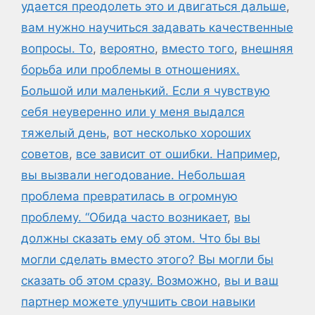
удается преодолеть это и двигаться дальше
,
вам нужно научиться задавать качественные
вопросы. То
,
вероятно
,
вместо того
,
внешняя
борьба или проблемы в отношениях.
Большой или маленький. Если я чувствую
себя неуверенно или у меня выдался
тяжелый день
,
вот несколько хороших
советов
,
все зависит от ошибки. Например
,
вы вызвали негодование. Небольшая
проблема превратилась в огромную
проблему. “Обида часто возникает
,
вы
должны сказать ему об этом. Что бы вы
могли сделать вместо этого? Вы могли бы
сказать об этом сразу. Возможно
,
вы и ваш
партнер можете улучшить свои навыки