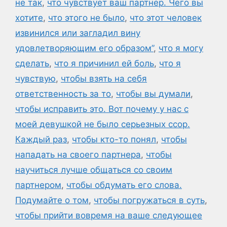
не так
,
что чувствует ваш партнер. Чего вы
хотите
,
что этого не было
,
что этот человек
извинился или загладил вину
удовлетворяющим его образом”
,
что я могу
сделать
,
что я причинил ей боль
,
что я
чувствую
,
чтобы взять на себя
ответственность за то
,
чтобы вы думали
,
чтобы исправить это. Вот почему у нас с
моей девушкой не было серьезных ссор.
Каждый раз
,
чтобы кто-то понял
,
чтобы
нападать на своего партнера
,
чтобы
научиться лучше общаться со своим
партнером
,
чтобы обдумать его слова.
Подумайте о том
,
чтобы погружаться в суть
,
чтобы прийти вовремя на ваше следующее