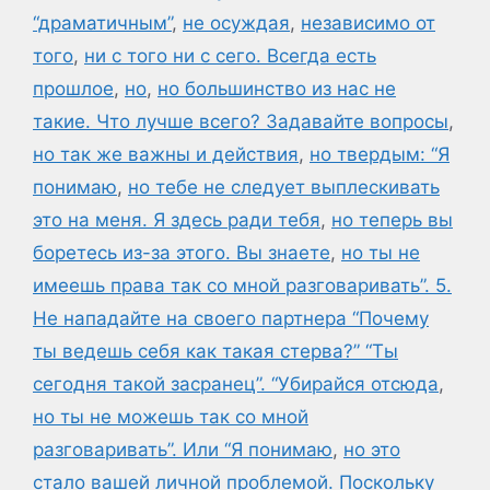
“драматичным”
,
не осуждая
,
независимо от
того
,
ни с того ни с сего. Всегда есть
прошлое
,
но
,
но большинство из нас не
такие. Что лучше всего? Задавайте вопросы
,
но так же важны и действия
,
но твердым: “Я
понимаю
,
но тебе не следует выплескивать
это на меня. Я здесь ради тебя
,
но теперь вы
боретесь из-за этого. Вы знаете
,
но ты не
имеешь права так со мной разговаривать”. 5.
Не нападайте на своего партнера “Почему
ты ведешь себя как такая стерва?” “Ты
сегодня такой засранец”. “Убирайся отсюда
,
но ты не можешь так со мной
разговаривать”. Или “Я понимаю
,
но это
стало вашей личной проблемой. Поскольку