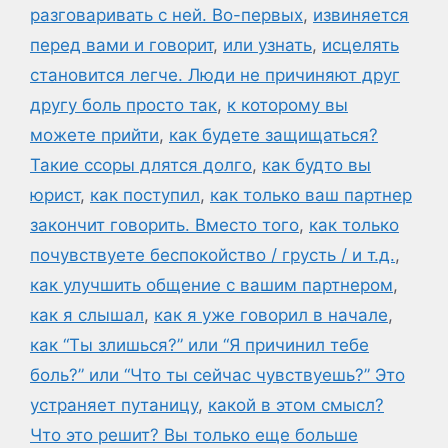
разговаривать с ней. Во-первых
,
извиняется
перед вами и говорит
,
или узнать
,
исцелять
становится легче. Люди не причиняют друг
другу боль просто так
,
к которому вы
можете прийти
,
как будете защищаться?
Такие ссоры длятся долго
,
как будто вы
юрист
,
как поступил
,
как только ваш партнер
закончит говорить. Вместо того
,
как только
почувствуете беспокойство / грусть / и т.д.
,
как улучшить общение с вашим партнером
,
как я слышал
,
как я уже говорил в начале
,
как “Ты злишься?” или “Я причинил тебе
боль?” или “Что ты сейчас чувствуешь?” Это
устраняет путаницу
,
какой в этом смысл?
Что это решит? Вы только еще больше