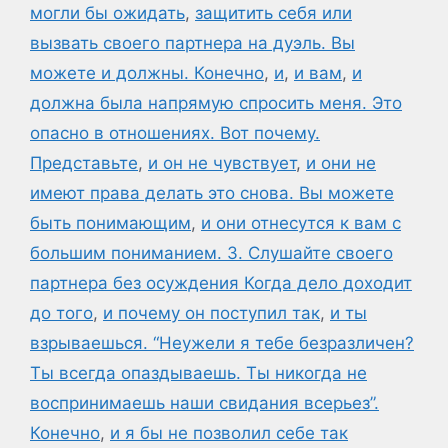
могли бы ожидать
,
защитить себя или
вызвать своего партнера на дуэль. Вы
можете и должны. Конечно
,
и
,
и вам
,
и
должна была напрямую спросить меня. Это
опасно в отношениях. Вот почему.
Представьте
,
и он не чувствует
,
и они не
имеют права делать это снова. Вы можете
быть понимающим
,
и они отнесутся к вам с
большим пониманием. 3. Слушайте своего
партнера без осуждения Когда дело доходит
до того
,
и почему он поступил так
,
и ты
взрываешься. “Неужели я тебе безразличен?
Ты всегда опаздываешь. Ты никогда не
воспринимаешь наши свидания всерьез”.
Конечно
,
и я бы не позволил себе так