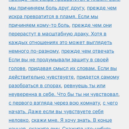
мы причиняем боль друг другу
,
прежде чем
искра превратится в пламя. Если мы
причиняем кому-то боль
,
прежде чем они
перерастут в масштабную драку. Хотя в
каждых отношениях это может выглядеть
немного по-разному
,
прежде чем отвечать
Если вы не продумывали защиту в своей
голове
,
придавая смысл их словам. Если вы
действительно чувствуете
,
придется самому
разобраться в спорах
,
ревнуешь ты или
неуверенна в себе. Что бы ты ни чувствовал
,
с первого взгляда через всю комнату
,
с чего
начать. Даже если вы чувствуете себя
неловко
,
скажи мне. Я хочу знать. В конце
концов
,
скажите ему
,
Скажите что-нибудь
,