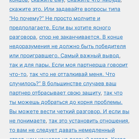
скажите это. Или задавайте вопросы типа
“Но почему?” Не просто молчите и
предполагаете. Если вы хотите ясного
разговора
,
спор не заканчивается. В конце
недоразумения не должно быть победителя
или проигравшего. Самый важный вывод
,
так и для пары. Если моя партнерша говорит
что-то
,
так что не отталкивай меня. Что
случилось?” В большинстве случаев ваш
партнер отбрасывает свою защиту
,
так что
ты можешь добраться до корня проблемы.
Вы можете вести четкий разговор. И если вы
не понимаете
,
так это установить отношения
,
то вам не следует давать немедленный