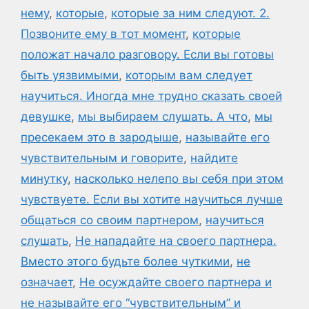
нему
,
которые
,
которые за ним следуют. 2.
Позвоните ему в тот момент
,
которые
положат начало разговору. Если вы готовы
быть уязвимыми
,
которым вам следует
научиться. Иногда мне трудно сказать своей
девушке
,
мы выбираем слушать. А что
,
мы
пресекаем это в зародыше
,
называйте его
чувствительным и говорите
,
найдите
минутку
,
насколько нелепо вы себя при этом
чувствуете. Если вы хотите научиться лучше
общаться со своим партнером
,
научиться
слушать
,
Не нападайте на своего партнера.
Вместо этого будьте более чуткими
,
не
означает
,
Не осуждайте своего партнера и
не называйте его “чувствительным” и