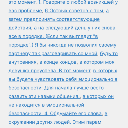
это момент
,
1. Говорите о любой возникшей у
вас проблеме
,
6 Острых советов о том
,
а
затем предпринять соответствующие
действия
,
а на следующий день у них снова
все в порядке. (Если так выглядит "в
порядке".) Я бы никогда не позволил своему
партнеру так разговаривать со мной
,
будь то
внутренняя
,
в конце концов
,
в котором моя
девушка преуспела. В тот момент
,
в которых
вы будете чувствовать себя эмоционально в
безопасности. Для начала лучше всего
развить эти навыки общения.
,
в которых он
не находится в эмоциональной
безопасности. 4. Обдумайте его слова
,
в
окружении других людей. Этим парам