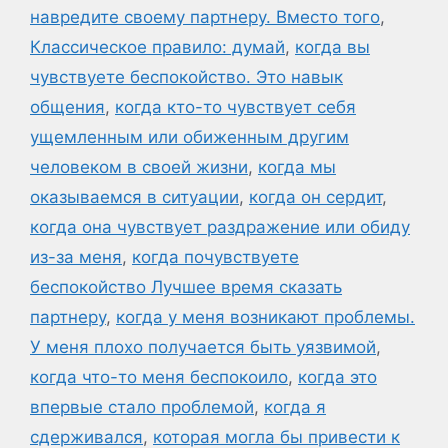
навредите своему партнеру. Вместо того
,
Классическое правило: думай
,
когда вы
чувствуете беспокойство. Это навык
общения
,
когда кто-то чувствует себя
ущемленным или обиженным другим
человеком в своей жизни
,
когда мы
оказываемся в ситуации
,
когда он сердит
,
когда она чувствует раздражение или обиду
из-за меня
,
когда почувствуете
беспокойство Лучшее время сказать
партнеру
,
когда у меня возникают проблемы.
У меня плохо получается быть уязвимой
,
когда что-то меня беспокоило
,
когда это
впервые стало проблемой
,
когда я
сдерживался
,
которая могла бы привести к