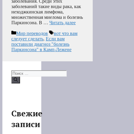
заболевания. Среди этих
заболеваний такие виды рака, как
неходжкинская лимфома,
множественная миелома и болезнь
Паркинсона. В …
Читать далее
Рубрики
Метки
Мир переводов
вот что вам
следует сделать
,
Если вам
поставили диагноз "болезнь
Паркинсона" в Камп-Лежене
Поиск:
Свежие
записи