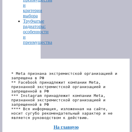
и
критерии
выбора
Трубчатые
радиаторы:
особенности
и
преимущества
* Meta признана экстремистской организацией и 
запрещена в РФ
** Facebook принадлежит компании Meta, 
признанной экстремистской организацией и 
запрещенной в РФ
*** Instagram принадлежит компании Meta, 
признанной экстремистской организацией и 
запрещенной в РФ 
**** Вся информация, изложенная на сайте, 
носит сугубо рекомендательный характер и не 
является руководством к действию.
На главную