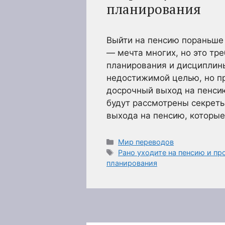
планирования
Выйти на пенсию пораньше
— мечта многих, но это тр
планирования и дисциплины
недостижимой целью, но п
досрочный выход на пенсию
будут рассмотрены секрет
выхода на пенсию, которы
Рубрики
Мир переводов
Метки
Рано уходите на пенсию и п
планирования