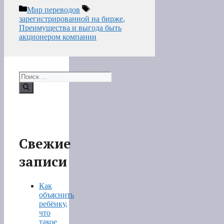
Рубрики
Метки
Мир переводов
зарегистрированной на бирже
,
Преимущества и выгода быть
акционером компании
Поиск:
Свежие
записи
Как
объяснить
ребёнку,
что
такое