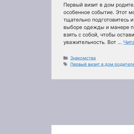
Первый визит в дом родите
особенное событие. Этот м
тщательно подготовитесь и 
выборе одежды и манере по
взять с собой, чтобы остав
уважительность. Вот …
Чит
Рубрики
Знакомства
Метки
Первый визит в дом родителе