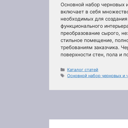
Основной набор черновых 
включает в себя множество
необходимых для создания 
функционального интерьера
преобразование сырого, не
стильное помещение, полн
требованиям заказчика. Че
поверхности стен, пола и 
Рубрики
Каталог статей
Метки
Основной набор черновых и 