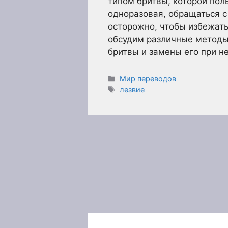
типом бритвы, которой поль
одноразовая, обращаться 
осторожно, чтобы избежать
обсудим различные методы 
бритвы и замены его при 
Рубрики
Мир переводов
Метки
лезвие