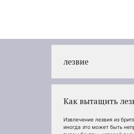
Перейти
к
содержимому
лезвие
Как вытащить лез
Извлечение лезвия из брит
иногда это может быть неп