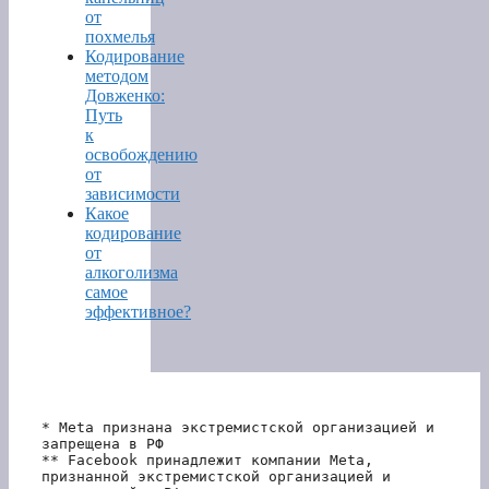
от
похмелья
Кодирование
методом
Довженко:
Путь
к
освобождению
от
зависимости
Какое
кодирование
от
алкоголизма
самое
эффективное?
* Meta признана экстремистской организацией и 
запрещена в РФ
** Facebook принадлежит компании Meta, 
признанной экстремистской организацией и 