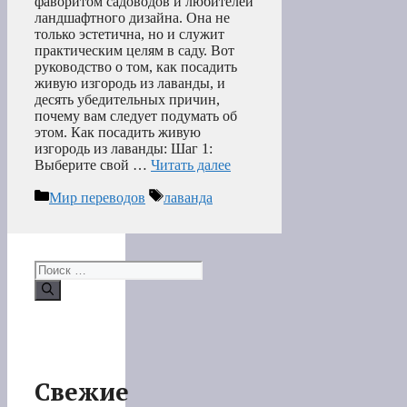
фаворитом садоводов и любителей
ландшафтного дизайна. Она не
только эстетична, но и служит
практическим целям в саду. Вот
руководство о том, как посадить
живую изгородь из лаванды, и
десять убедительных причин,
почему вам следует подумать об
этом. Как посадить живую
изгородь из лаванды: Шаг 1:
Выберите свой …
Читать далее
Рубрики
Метки
Мир переводов
лаванда
Поиск:
Свежие