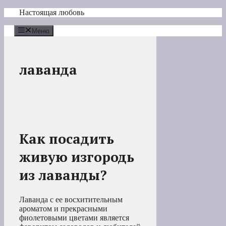
Перейти
Настоящая любовь
к
содержимому
Меню
лаванда
Как посадить
живую изгородь
из лаванды?
Лаванда с ее восхитительным
ароматом и прекрасными
фиолетовыми цветами является