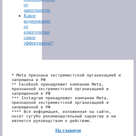
от
зависимости
Какое
кодирование
от
алкоголизма
самое
эффективное?
* Meta признана экстремистской организацией и 
запрещена в РФ
** Facebook принадлежит компании Meta, 
признанной экстремистской организацией и 
запрещенной в РФ
*** Instagram принадлежит компании Meta, 
признанной экстремистской организацией и 
запрещенной в РФ 
**** Вся информация, изложенная на сайте, 
носит сугубо рекомендательный характер и не 
является руководством к действию.
На главную