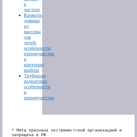
к
чистоте
Кровати-
домики
из
массива
для
детей:
особенности,
преимущества
и
критерии
выбора
Трубчатые
радиаторы:
особенности
и
преимущества
* Meta признана экстремистской организацией и 
запрещена в РФ