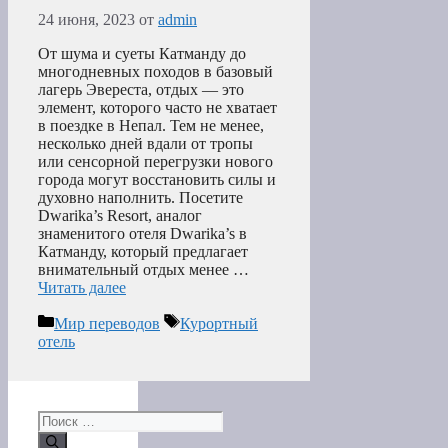
24 июня, 2023
от
admin
От шума и суеты Катманду до
многодневных походов в базовый
лагерь Эвереста, отдых — это
элемент, которого часто не хватает
в поездке в Непал. Тем не менее,
несколько дней вдали от тропы
или сенсорной перегрузки нового
города могут восстановить силы и
духовно наполнить. Посетите
Dwarika’s Resort, аналог
знаменитого отеля Dwarika’s в
Катманду, который предлагает
внимательный отдых менее …
Читать далее
Рубрики
Метки
Мир переводов
Курортный
отель
Поиск: