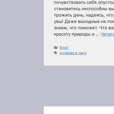
почувствовать себя опуст
становитесь неспособны вы
прожить день, надеясь, что
увы! Даже выходные не по
знаем, что поможет. Что ва
красоту природы и …
Читат
Рубрики
Блог
Метки
купание в лесу