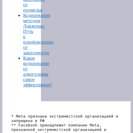
от
похмелья
Кодирование
методом
Довженко:
Путь
к
освобождению
от
зависимости
Какое
кодирование
от
алкоголизма
самое
эффективное?
* Meta признана экстремистской организацией и 
запрещена в РФ
** Facebook принадлежит компании Meta, 
признанной экстремистской организацией и 