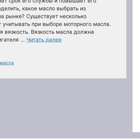
ает срок его службы и повышает его
еделить, какое масло выбрать из
а рынке? Существует несколько
т учитывать при выборе моторного масла.
 вязкость. Вязкость масла должна
игателя …
Читать далее
 масла