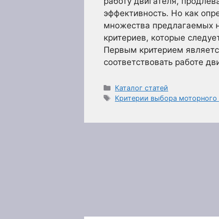
работу двигателя, продлев
эффективность. Но как опр
множества предлагаемых н
критериев, которые следуе
Первым критерием является
соответствовать работе дв
Рубрики
Каталог статей
Метки
Критерии выбора моторного