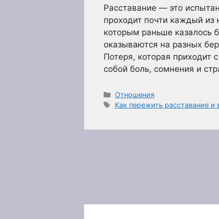
Расставание — это испытан
проходит почти каждый из 
которым раньше казалось 
оказываются на разных бер
Потеря, которая приходит 
собой боль, сомнения и ст
Рубрики
Отношения
Метки
Как пережить расставание и 