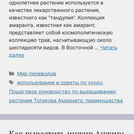
однолетнее растение используется в
качестве лекарственного растения,
известного как “тандулия”. Коллекция
амаранта, известная как амарант,
представляет собой космополитическую
коллекцию трав, насчитывающую около
шестидесяти видов. В Восточной …
Читать
далее
Рубрики
Мир переводов
Метки
использование и советы по уходу
,
Пошаговое руководство по выращиванию
растения Тотакура Амарнатх: преимущества
Как вырастить инжир Анжир: