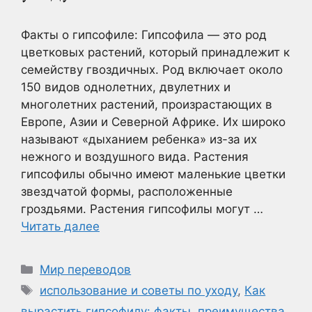
Факты о гипсофиле: Гипсофила — это род
цветковых растений, который принадлежит к
семейству гвоздичных. Род включает около
150 видов однолетних, двулетних и
многолетних растений, произрастающих в
Европе, Азии и Северной Африке. Их широко
называют «дыханием ребенка» из-за их
нежного и воздушного вида. Растения
гипсофилы обычно имеют маленькие цветки
звездчатой формы, расположенные
гроздьями. Растения гипсофилы могут …
Читать далее
Рубрики
Мир переводов
Метки
использование и советы по уходу
,
Как
вырастить гипсофилу: факты
,
преимущества