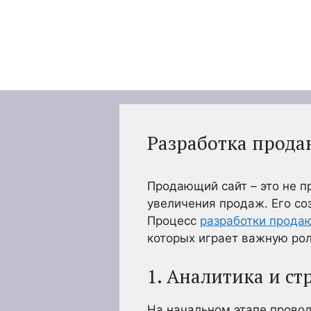
Перейти
к
содержимому
Разработка продаю
Продающий сайт – это не п
увеличения продаж. Его со
Процесс
разработки прода
которых играет важную рол
1. Аналитика и ст
На начальном этапе провод