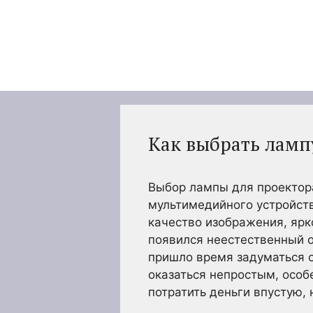
Перейти
к
содержимому
Как выбрать лампу
Выбор лампы для проектора
мультимедийного устройств
качество изображения, ярко
появился неестественный о
пришло время задуматься 
оказаться непростым, особе
потратить деньги впустую,