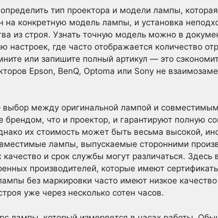
определить тип проектора и модели лампы, которая
н на конкретную модель лампы, и установка непод
тва из строя. Узнать точную модель можно в докумен
ню настроек, где часто отображается количество от
ните или запишите полный артикул — это сэкономит
кторов Epson, BenQ, Optoma или Sony не взаимозам
 выбор между оригинальной лампой и совместимым
 брендом, что и проектор, и гарантируют полную с
Однако их стоимость может быть весьма высокой, ин
овместимые лампы, выпускаемые сторонними произв
х качество и срок службы могут различаться. Здесь
ренных производителей, которые имеют сертификат
ампы без маркировки часто имеют низкое качество
строя уже через несколько сотен часов.
рс лампы, который измеряется в часах работы. Обы