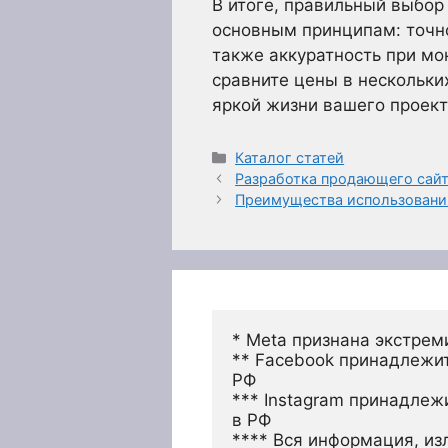
В итоге, правильный выбо
основным принципам: точно
также аккуратность при мо
сравните цены в нескольки
яркой жизни вашего проект
Рубрики
Каталог статей
Разработка продающего сайта
Преимущества использования
* Meta признана экстрем
** Facebook принадлежит
РФ
*** Instagram принадлеж
в РФ 
**** Вся информация, из