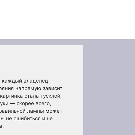
ся каждый владелец
тояния напрямую зависит
картинка стала тусклой,
уки — скорее всего,
правильной лампы может
бы не ошибиться и не
в.