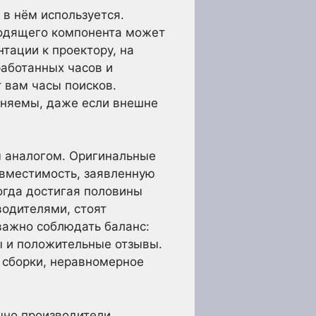
 в нём используется.
ходящего компонента может
тации к проектору, на
работанных часов и
 вам часы поисков.
еняемы, даже если внешне
 аналогом. Оригинальные
овместимость, заявленную
огда достигая половины
одителями, стоят
 важно соблюдать баланс:
ы и положительные отзывы.
 сборки, неравномерное
чно производители