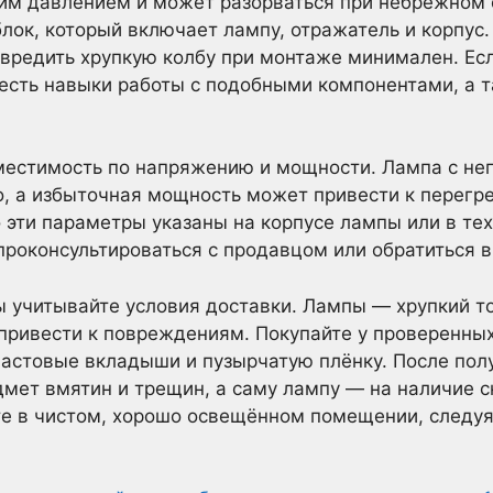
ким давлением и может разорваться при небрежном 
блок, который включает лампу, отражатель и корпус.
овредить хрупкую колбу при монтаже минимален. Есл
ас есть навыки работы с подобными компонентами, а
вместимость по напряжению и мощности. Лампа с н
о, а избыточная мощность может привести к перегре
 эти параметры указаны на корпусе лампы или в те
проконсультироваться с продавцом или обратиться в
 учитывайте условия доставки. Лампы — хрупкий то
привести к повреждениям. Покупайте у проверенных
астовые вкладыши и пузырчатую плёнку. После пол
дмет вмятин и трещин, а саму лампу — на наличие с
те в чистом, хорошо освещённом помещении, следуя