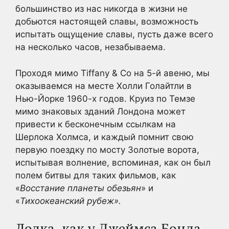
большинство из нас никогда в жизни не
добьются настоящей славы, возможность
испытать ощущение славы, пусть даже всего
на несколько часов, незабываема.
Проходя мимо Tiffany & Co на 5-й авеню, мы
оказываемся на месте Холли Голайтли в
Нью-Йорке 1960-х годов. Круиз по Темзе
мимо знаковых зданий Лондона может
привести к бесконечным ссылкам на
Шерлока Холмса, и каждый помнит свою
первую поездку по мосту Золотые ворота,
испытывая волнение, вспоминая, как он был
полем битвы для таких фильмов, как
«
Восстание планеты обезьян
» и
«
Тихоокеанский рубеж».
Лодка, как у Джеймса Бонда