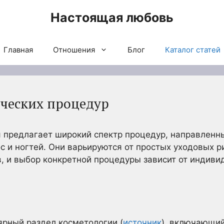
Настоящая любовь
Главная
Отношения
Блог
Каталог статей
ческих процедур
 предлагает широкий спектр процедур, направленн
ос и ногтей. Они варьируются от простых уходовых 
 и выбор конкретной процедуры зависит от индиви
ярный раздел косметологии (
источник
), включающий