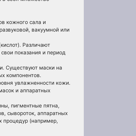
ов кожного сала и
развуковой, вакуумной или
кислот). Различают
 свои показания и период
и. Существуют маски на
ых компонентов.
овня увлажненности кожи.
масок и аппаратных
ны, пигментные пятна,
ов, сывороток, аппаратных
х процедур (например,