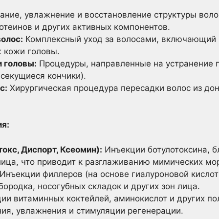
ание, увлажнение и восстановление структуры волос
отеинов и других активных компонентов.
олос:
Комплексный уход за волосами, включающий в
 кожи головы.
и головы:
Процедуры, направленные на устранение 
 секущиеся кончики).
с:
Хирургическая процедура пересадки волос из дон
я:
окс, Диспорт, Ксеомин):
Инъекции ботулотоксина, 
ица, что приводит к разглаживанию мимических мо
Инъекции филлеров (на основе гиалуроновой кислот
дбородка, носогубных складок и других зон лица.
ии витаминных коктейлей, аминокислот и других по
ния, увлажнения и стимуляции регенерации.