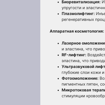
Биоревитализация:
И
упругости и эластичн
Плазмолифтинг:
Инъе
регенеративных проц
Аппаратная косметология:
Лазерное омоложени
и эластина, что при
RF-лифтинг:
Воздейст
эластина, что приво
Ультразвуковой лифт
глубокие слои кожи 
Фотоомоложение:
Во
пигментных пятен, со
Микротоковая терап
стимуляции кровообр