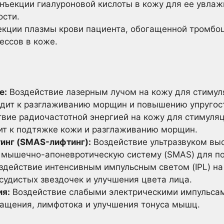
нъекции гиалуроновой кислоты в кожу для ее увла
ости.
кции плазмы крови пациента, обогащенной тромбоц
ессов в коже.
е:
Воздействие лазерным лучом на кожу для стимул
водит к разглаживанию морщин и повышению упругос
вие радиочастотной энергией на кожу для стимуляц
дит к подтяжке кожи и разглаживанию морщин.
инг (SMAS-лифтинг):
Воздействие ультразвуком выс
и мышечно-апоневротическую систему (SMAS) для по
здействие интенсивным импульсным светом (IPL) на
судистых звездочек и улучшения цвета лица.
ия:
Воздействие слабыми электрическими импульса
ащения, лимфотока и улучшения тонуса мышц.