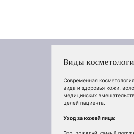
Перейти
к
содержимому
Виды косметологи
Современная косметология
вида и здоровья кожи, вол
медицинских вмешательств,
целей пациента.
Уход за кожей лица:
Это, пожалуй, самый попул