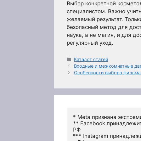
Выбор конкретной космето
специалистом. Важно учиты
желаемый результат. Толь
безопасный метод для дост
наука, а не магия, и для 
регулярный уход.
Рубрики
Каталог статей
Входные и межкомнатные две
Особенности выбора фильма
* Meta признана экстрем
** Facebook принадлежит
РФ
*** Instagram принадлеж