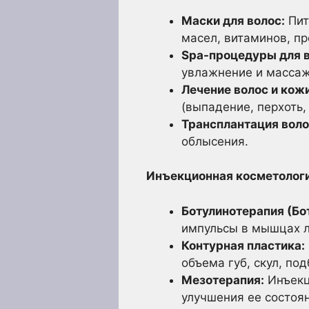
Маски для волос:
Пит
масел, витаминов, пр
Spa-процедуры для в
увлажнение и массаж
Лечение волос и кож
(выпадение, перхоть,
Трансплантация воло
облысения.
Инъекционная косметологи
Ботулинотерапия (Бот
импульсы в мышцах л
Контурная пластика:
объема губ, скул, по
Мезотерапия:
Инъекц
улучшения ее состоя