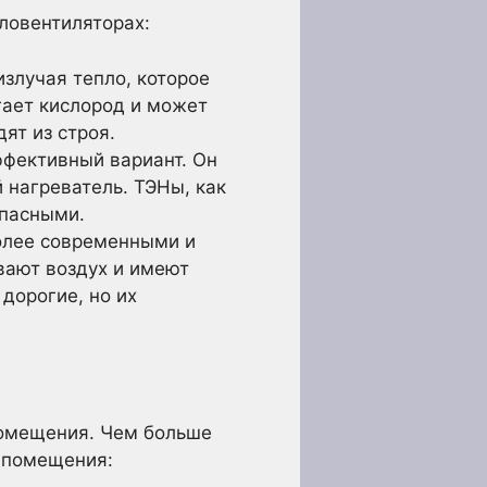
ловентиляторах:
излучая тепло, которое
гает кислород и может
ят из строя.
ффективный вариант. Он
 нагреватель. ТЭНы, как
опасными.
олее современными и
вают воздух и имеют
дорогие, но их
помещения. Чем больше
а помещения: