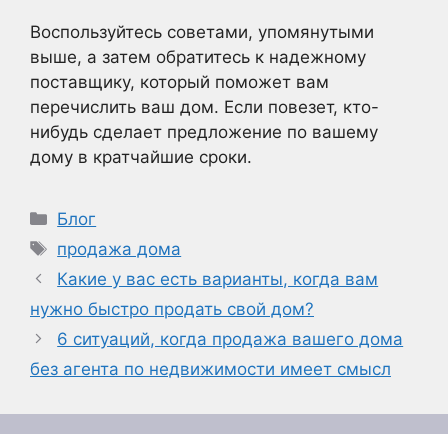
Воспользуйтесь советами, упомянутыми
выше, а затем обратитесь к надежному
поставщику, который поможет вам
перечислить ваш дом. Если повезет, кто-
нибудь сделает предложение по вашему
дому в кратчайшие сроки.
Рубрики
Блог
Метки
продажа дома
Какие у вас есть варианты, когда вам
нужно быстро продать свой дом?
6 ситуаций, когда продажа вашего дома
без агента по недвижимости имеет смысл