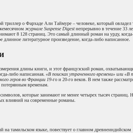
й триллер о Фархаде Али Таймуре – человеке, который овладел 
ежемесячном
журнале Suspense Digest
непрерывно в течение 33 ле
анимают 8 128 страниц. Это самый длинный роман на урду, когда
мое длинное литературное произведение, когда-либо написанное.
и
измерения длины книги, и этот французский роман, охватывающ
огда-либо написанная.
«В поисках утраченного времени» или «В 
ного героя во Франции 19
-го и 20-го веков. В нем также рассмат
о потерянным временам.
 символов, которые занимают не менее четырех тысяч страниц. 
ьных влияний на современные романы.
ный на тамильском языке, повествует о главном древнеиндийском