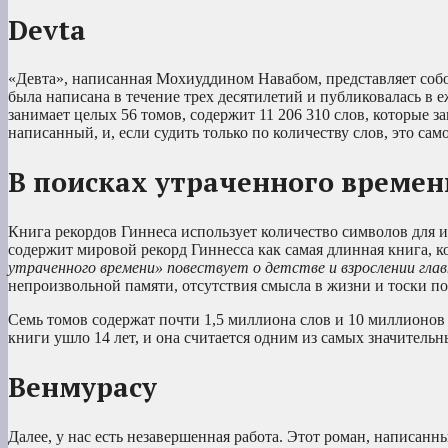
Devta
«Девта», написанная Мохиуддином Навабом, представляет собо
была написана в течение трех десятилетий и публиковалась в 
занимает целых 56 томов, содержит 11 206 310 слов, которые з
написанный, и, если судить только по количеству слов, это са
В поисках утраченного времен
Книга рекордов Гиннеса использует количество символов для 
содержит мировой рекорд Гиннесса как самая длинная книга, к
утраченного времени» повествует о детстве и взрослении глав
непроизвольной памяти, отсутствия смысла в жизни и тоски п
Семь томов содержат почти 1,5 миллиона слов и 10 миллионов
книги ушло 14 лет, и она считается одним из самых значител
Венмурасу
Далее, у нас есть незавершенная работа. Этот роман, написан