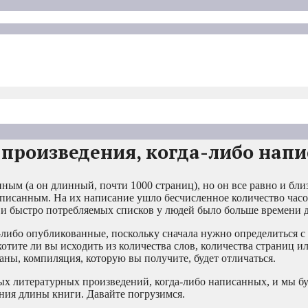
произведения, когда-либо нап
ым (а он длинный, почти 1000 страниц), но он все равно и бли
писанным. На их написание ушло бесчисленное количество часо
а и быстро потребляемых списков у людей было больше времени д
-либо опубликованные, поскольку сначала нужно определиться с
хотите ли вы исходить из количества слов, количества страниц и
аны, компиляция, которую вы получите, будет отличаться.
х литературных произведений, когда-либо написанных, и мы б
ения длины книги. Давайте погрузимся.