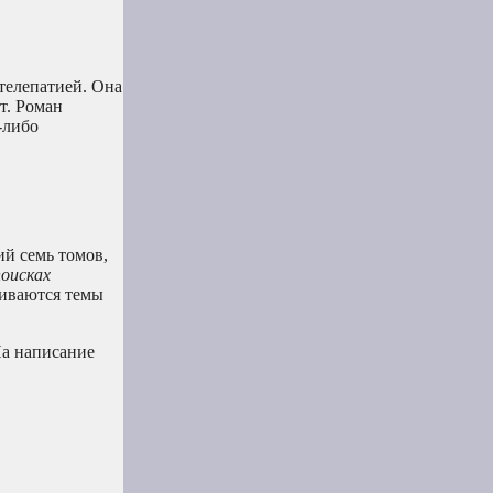
телепатией. Она
т. Роман
-либо
ий семь томов,
поисках
риваются темы
На написание