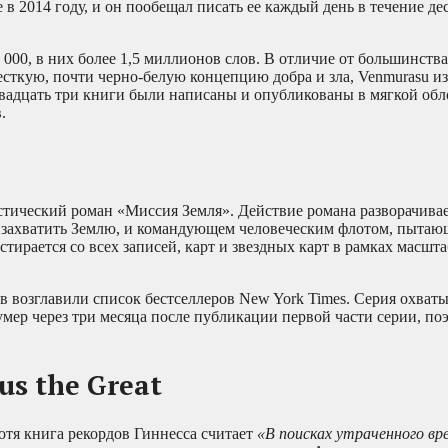
 в 2014 году, и он пообещал писать ее каждый день в течение де
000, в них более 1,5 миллионов слов. В отличие от большинства
есткую, почти черно-белую концепцию добра и зла, Venmurasu и
вадцать три книги были написаны и опубликованы в мягкой обл
.
тический роман «Миссия Земля». Действие романа разворачивае
 захватить Землю, и командующем человеческим флотом, пытающ
стирается со всех записей, карт и звездных карт в рамках масш
ов возглавили список бестселлеров New York Times. Серия охват
умер через три месяца после публикации первой части серии, по
us the Great
хотя книга рекордов Гиннесса считает
«В поисках утраченного вр