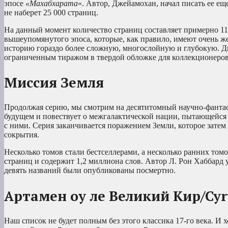
эпосе
«Махабхарата
«. Автор, Джейамохан, начал писать ее еще
не наберет 25 000 страниц.
На данный момент количество страниц составляет примерно 11 
вышеупомянутого эпоса, которые, как правило, имеют очень ж
историю гораздо более сложную, многослойную и глубокую. Д
ограниченным тиражом в твердой обложке для коллекционеров
Миссия Земля
Продолжая серию, мы смотрим на десятитомный научно-фантас
будущем и повествует о межгалактической нации, пытающейся
с ними. Серия заканчивается поражением Земли, которое затем 
сокрытия.
Несколько томов стали бестселлерами, а несколько ранних том
страниц и содержит 1,2 миллиона слов. Автор Л. Рон Хаббард 
девять названий были опубликованы посмертно.
Артамен оу ле Великий Кир/Cyr
Наш список не будет полным без этого классика 17-го века. И 