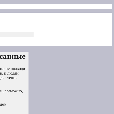
исанные
зко не подходит
в, и людям
ля чтения.
ли, возможно,
удем