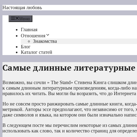
Перейти
Настоящая любовь
к
содержимому
Меню
Главная
Отношения
Знакомства
Блог
Каталог статей
Самые длинные литературные 
Возможно, вы сочли » The Stand» Стивена Кинга
слишком длинн
к самым длинным литературным произведениям, когда-либо на
нравилось их читать. Вы могли бы возразить, что до Интернет
Но не совсем просто ранжировать самые длинные книги, когда
метрикой. Авторы эссе предполагают, что независимо от того, 
даже символов и языка, на котором они были изначально напис
В следующем посте мы перечислим некоторые из самых длинны
использовать как слово, так и количество страниц для определ