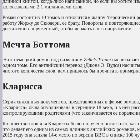
длинной книгой, когда-либо написанной, но если вы хотите изм
колоссальными 2,1 миллионами слов.
Роман состоит из 10 томов и относится к жанру ‘героический
работу Жоржу де Скюдери, ее брату. Повороты и повторяющиес
достаточно напряженный, чтобы держать вас в напряжении.
Мечта Боттома
Этот немецкий роман под названием
Zettels Traum
насчитывает 
одном томе. Его английский перевод (Джона Э. Вудса) насчиты
чистого количества слов, вам пришлось бы прочитать примерно
Кларисса
Серия связанных документов, представленных в форме романа, 
«Кларисса» была опубликована в середине 18 века, и в ней рас
контролирующими родителями (что заканчивается ее поражени
Количество слов для Клариссы было получено после того, как 
что делает его одним из самых длинных английских романов, 
2015 году она заняла 14-е место по версии BBC в списке 100 л