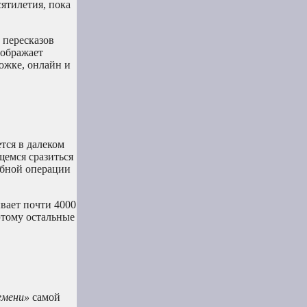
сятилетия, пока
 пересказов
зображает
ожке, онлайн и
тся в далеком
емся сразиться
табной операции
ывает почти 4000
этому остальные
емени»
самой