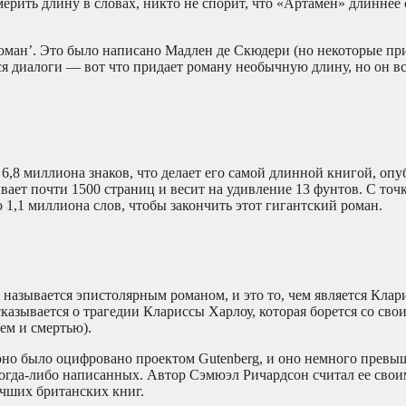
ерить длину в словах, никто не спорит, что «Артамен» длиннее 
 роман’. Это было написано Мадлен де Скюдери (но некоторые п
я диалоги — вот что придает роману необычную длину, но он вс
6,8 миллиона знаков, что делает его самой длинной книгой, оп
вает почти 1500 страниц и весит на удивление 13 фунтов. С точ
 1,1 миллиона слов, чтобы закончить этот гигантский роман.
называется эпистолярным романом, и это то, чем является Клари
сказывается о трагедии Клариссы Харлоу, которая борется со сво
ем и смертью).
оно было оцифровано проектом Gutenberg, и оно немного превыш
когда-либо написанных. Автор Сэмюэл Ричардсон считал ее свои
учших британских книг.