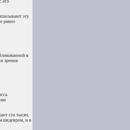
с его
риписывают эту
е равно
убликованной в
ки зрения
сса.
ими
ает сто тысяч,
м шедевром, и в