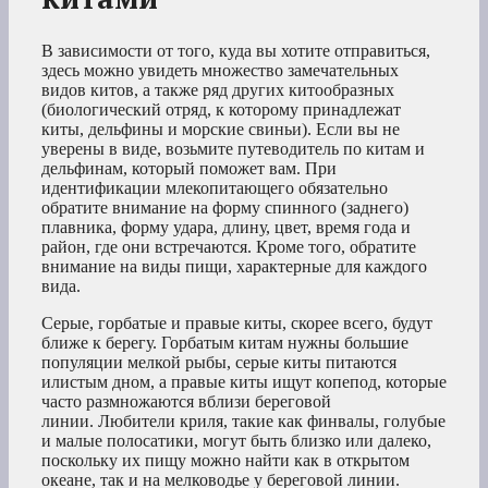
В зависимости от того, куда вы хотите отправиться,
здесь можно увидеть множество замечательных
видов китов, а также ряд других китообразных
(биологический отряд, к которому принадлежат
киты, дельфины и морские свиньи). Если вы не
уверены в виде, возьмите путеводитель по китам и
дельфинам, который поможет вам. При
идентификации млекопитающего обязательно
обратите внимание на форму спинного (заднего)
плавника, форму удара, длину, цвет, время года и
район, где они встречаются. Кроме того, обратите
внимание на виды пищи, характерные для каждого
вида.
Серые, горбатые и правые киты, скорее всего, будут
ближе к берегу. Горбатым китам нужны большие
популяции мелкой рыбы, серые киты питаются
илистым дном, а правые киты ищут копепод, которые
часто размножаются вблизи береговой
линии. Любители криля, такие как финвалы, голубые
и малые полосатики, могут быть близко или далеко,
поскольку их пищу можно найти как в открытом
океане, так и на мелководье у береговой линии.