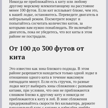
Никогда не приближайтесь к киту или любому
другому морскому млекопитающему на расстояние
менее 100 футов. Если кит всплывает ближе, чем это,
к вашей лодке, остановитесь. Переведите двигатель в
нейтральный режим. Посмотрите вокруг и
попытайтесь сосчитать количество китов, за
которыми вам нужно понаблюдать. Не включайте
двигатель, пока не убедитесь, что все киты в этом
районе не пострадали.
От 100 до 300 футов от
кита
Это известно как зона близкого подхода. В этом
районе разрешается находиться только одной лодке в
отношении одного кита в течение максимум
пятнадцати минут. Если есть стручок, то разные
лодки могут выбирать зоны сближения с разными
китами, при условии, что они не приближаются
слишком близко к другому киту и никогда не
приближаются к киту в лоб. В зоне сближения
придерживайтесь скорости без кильватера, держите
параллельный курс с китами и избегайте дрейфа