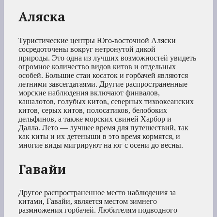
Аляска
Туристические центры Юго-восточной Аляски
сосредоточены вокруг нетронутой дикой
природы. Это одна из лучших возможностей увидеть
огромное количество видов китов и отдельных
особей. Большие стаи косаток и горбачей являются
летними завсегдатаями. Другие распространенные
морские наблюдения включают финвалов,
кашалотов, голубых китов, северных тихоокеанских
китов, серых китов, полосатиков, белобоких
дельфинов, а также морских свиней Харбор и
Далла. Лето — лучшее время для путешествий, так
как киты и их детеныши в это время кормятся, и
многие виды мигрируют на юг с осени до весны.
Гавайи
Другое распространенное место наблюдения за
китами, Гавайи, является местом зимнего
размножения горбачей. Любителям подводного