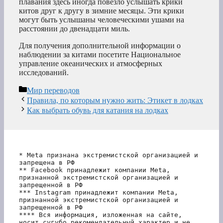
плавания здесь иногда повезло услышать крики
китов друг к другу в зимние месяцы. Эти крики
могут быть услышаны человеческими ушами на
расстоянии до двенадцати миль.
Для получения дополнительной информации о
наблюдении за китами посетите Национальное
управление океанических и атмосферных
исследований.
Рубрики
Мир переводов
Правила, по которым нужно жить: Этикет в лодках
Как выбрать обувь для катания на лодках
* Meta признана экстремистской организацией и 
запрещена в РФ
** Facebook принадлежит компании Meta, 
признанной экстремистской организацией и 
запрещенной в РФ
*** Instagram принадлежит компании Meta, 
признанной экстремистской организацией и 
запрещенной в РФ 
**** Вся информация, изложенная на сайте, 
носит сугубо рекомендательный характер и не 