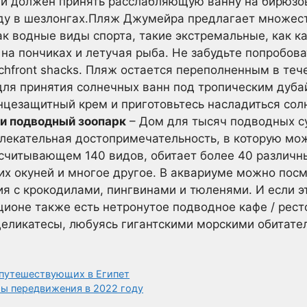
й должен принять расслабляющую ванну на бирюзо
ду в шезлонгах.Пляж Джумейра предлагает множес
ак водные виды спорта, такие экстремальные, как ка
 на пончиках и летучая рыба. Не забудьте попробов
chfront shacks. Пляж остается переполненным в теч
ля принятия солнечных ванн под тропическим дуба
лнцезащитный крем и приготовьтесь насладиться с
и подводный зоопарк
– Дом для тысяч подводных с
лекательная достопримечательность, в которую можн
асчитывающем 140 видов, обитает более 40 различн
ких окуней и многое другое. В аквариуме можно пос
я с крокодилами, пингвинами и тюленями. И если э
ионе также есть нетронутое подводное кафе / рест
деликатесы, любуясь гигантскими морскими обитате
 путешествующих в Египет
ы передвижения в 2022 году