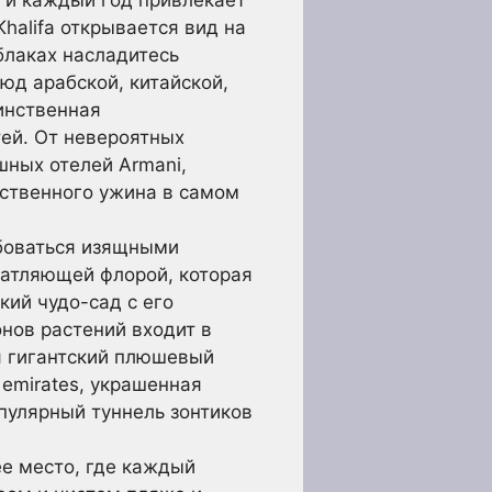
halifa открывается вид на
блаках насладитесь
юд арабской, китайской,
инственная
ей. От невероятных
ных отелей Armani,
ественного ужина в самом
боваться изящными
чатляющей флорой, которая
ий чудо-сад с его
нов растений входит в
я гигантский плюшевый
 emirates, украшенная
пулярный туннель зонтиков
е место, где каждый