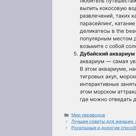
любитель путешестви
выпить кокосовую во
развлечений, таких к
парасейлинг, катание
деликатесы в the bea
популярным местом д
возьмите с собой со
Дубайский аквариум 
аквариум — самая ув
В этом аквариуме, н
тигровых акул, морс
интерактивные заняти
этом морском аттракц
где можно отведать 
Рубрики
Мир переводов
Лучшие советы для женщин,
Роскошные и дорогие способ