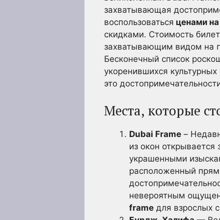
захватывающая достопримеч
воспользоваться
ценами на
скидками. Стоимость билет
захватывающим видом на г
Бесконечный список роскош
укоренившихся культурных
это достопримечательности,
Места, которые ст
Dubai Frame
– Недавн
из окон открывается
украшенными изыскан
расположенный прямо
достопримечательнос
невероятным ощущени
frame
для взрослых с
Бурдж–Халифа
— Вел