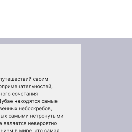
 путешествий своим
опримечательностей,
ного сочетания
 Дубае находятся самые
венных небоскребов,
нных самыми нетронутыми
е является невероятно
нием в мире, это самая