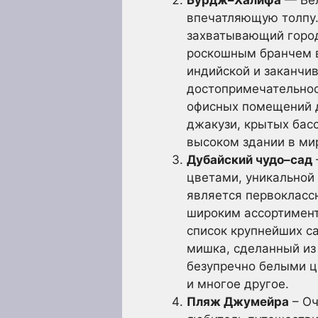
впечатляющую толпу.С
захватывающий город
роскошным бранчем в
индийской и заканчи
достопримечательнос
офисных помещений д
джакузи, крытых бас
высоком здании в мир
Дубайский чудо–сад
цветами, уникальной
является первокласс
широким ассортимент
список крупнейших с
мишка, сделанный из 
безупречно белыми ц
и многое другое.
Пляж Джумейра
– Оч