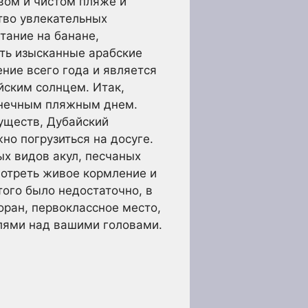
вом и чистом пляже и
тво увлекательных
тание на банане,
ать изысканные арабские
ение всего года и является
йским солнцем. Итак,
олнечным пляжным днем.
уществ, Дубайский
о погрузиться на досуге.
ых видов акул, песчаных
мотреть живое кормление и
того было недостаточно, в
оран, первоклассное место,
лями над вашими головами.