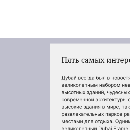
Перейти
к
содержимому
Пять самых интере
Дубай всегда был в новост
великолепным набором нев
высотных зданий, чудесных
современной архитектуры с
высокие здания в мире, та
развлекательных парков р
местами для отдыха. Одним
великолепный Dubai Frame.