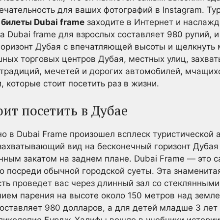
ательность для ваших фотографий в Instagram. Ту
 билеты Dubai frame
заходите в Интернет и наслаж
а Dubai frame для взрослых составляет 980 рупий, 
оризонт Дубая с впечатляющей высоты и щелкнуть 
ных торговых центров Дубая, местных улиц, захват
 традиций, мечетей и дорогих автомобилей, мчащих
 которые стоит посетить раз в жизни.
оит посетить в Дубае
о в Dubai Frame произошел всплеск туристической ак
 захватывающий вид на бесконечный горизонт Дубая
ным закатом на заднем плане. Dubai Frame — это с
 посреди обычной городской суеты. Эта знаменита
ть проведет вас через длинный зал со стеклянными
ем парения на высоте около 150 метров над земле
оставляет 980 долларов, а для детей младше 3 лет
иколепие Бурдж-Халифы вошло в учебники истории