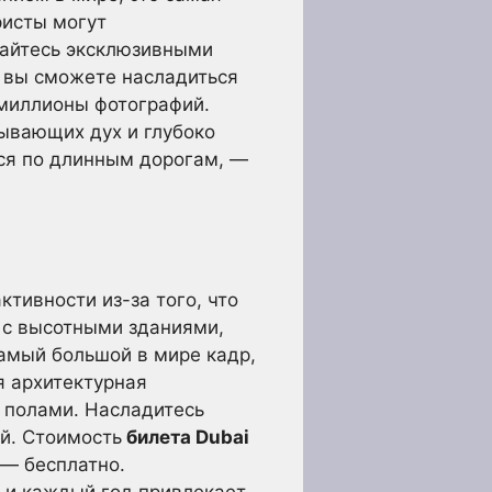
ристы могут
дайтесь эксклюзивными
и вы сможете насладиться
миллионы фотографий.
ывающих дух и глубоко
ся по длинным дорогам, —
тивности из-за того, что
 с высотными зданиями,
амый большой в мире кадр,
я архитектурная
 полами. Насладитесь
й. Стоимость
билета Dubai
 — бесплатно.
 и каждый год привлекает