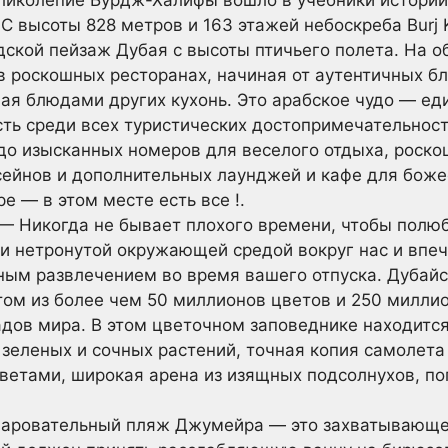
 высоты 828 метров и 163 этажей небоскреба Burj K
ской пейзаж Дубая с высоты птичьего полета. На о
 роскошных ресторанах, начиная от аутентичных бл
вая блюдами других кухонь. Это арабское чудо — ед
ть среди всех туристических достопримечательност
о изысканных номеров для веселого отдыха, роскош
сейнов и дополнительных лаунджей и кафе для бож
е — в этом месте есть все !.
— Никогда не бывает плохого времени, чтобы полю
 и нетронутой окружающей средой вокруг нас и впе
ным развлечением во время вашего отпуска. Дубайск
ом из более чем 50 миллионов цветов и 250 миллио
адов мира. В этом цветочном заповеднике находитс
зеленых и сочных растений, точная копия самолета
ветами, широкая арена из изящных подсолнухов, по
аровательный пляж Джумейра — это захватывающе