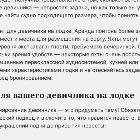
 девичника — непростая задача, но как только вы 
е найти судно подходящего размера, чтобы принять 
т для девичника на лодке. Аренда понтона более эк
мест и места для размещения на борту. Яхты могут 
 уровня экстравагантности, требуемого вечеринкой. 
точки зрения удобств — некоторые яхты очень просты
нащенные первоклассной аудиосистемой, кухней ил
семи характеристиками лодки и не стесняйтесь зад
ред бронированием!
ля вашего девичника на лодке
нирования девичника — это придумать тему! Обязат
еский подход и включите то, что нравится невесте.
украшении лодки до прибытия невесты!