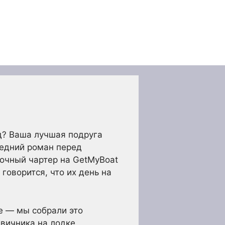
д? Ваша лучшая подруга
ледний роман перед
очный чартер на GetMyBoat
говорится, что их день на
е — мы собрали это
вичника на лодке.