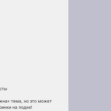
есты
жна» тема, но это может
ринки на лодке!