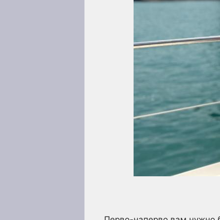
Перво-наперво вам нужно б