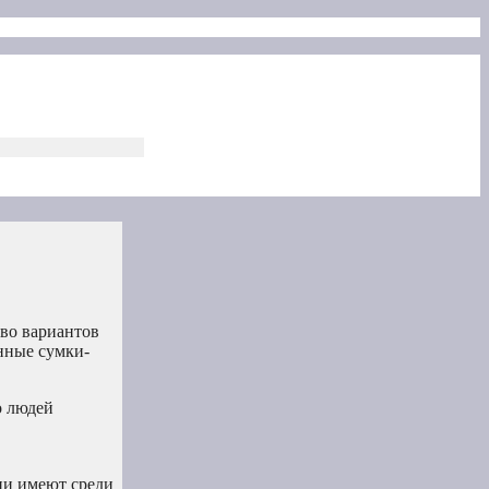
тво вариантов
нные сумки-
о людей
ни имеют среди