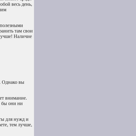
обой весь день,
шим
и полезными
ранить там свои
лучше! Наличие
. Однако вы
чет внимание.
 бы они ни
ты для нужд и
ете, тем лучше,