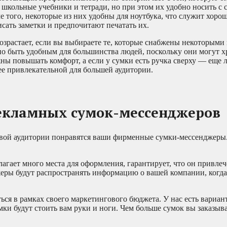
школьные учебники и тетради, но при этом их удобно носить с с
 того, некоторые из них удобны для ноутбука, что служит хоро
сать заметки и предпочитают печатать их.
озрастает, если вы выбираете те, которые снабжены некоторым
о быть удобным для большинства людей, поскольку они могут х
ны повышать комфорт, а если у сумки есть ручка сверху — еще 
ее привлекательной для большей аудитории.
рекламных сумок-мессенджеров
евой аудитории понравятся ваши фирменные сумки-мессенджеры
лагает много места для оформления, гарантирует, что он привле
ры будут распространять информацию о вашей компании, когда
ься в рамках своего маркетингового бюджета. У нас есть вариан
ки будут стоить вам руки и ноги. Чем больше сумок вы заказыва