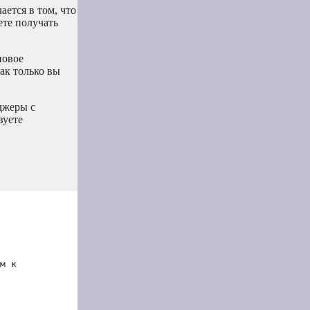
ется в том, что
ете получать
новое
ак только вы
джеры с
вуете
м к 