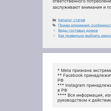
ответственного потреблен
заслуживают внимания и по
Рубрики
Каталог статей
Метки
Прием алюминия: особеннос
Виды гостевых домов
Как правильно выбрать нарк
* Meta признана экстрем
** Facebook принадлежит
РФ
*** Instagram принадлеж
в РФ 
**** Вся информация, из
руководством к действи