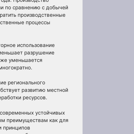
ода. Производство
ии по сравнению с добычей
кратить производственные
дственные процессы
орное использование
уменьшает разрушение
кже уменьшается
многократно.
ие регионального
обствует развитию местной
работки ресурсов.
 современных устойчивых
ным преимуществам как для
и принципов