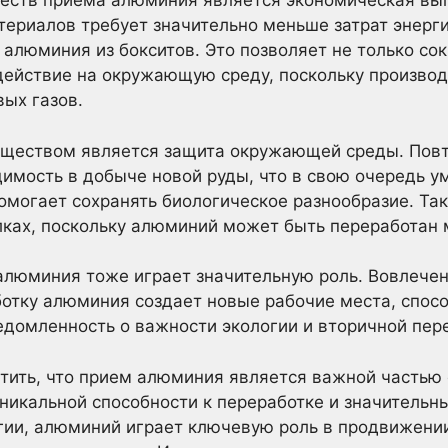
еств приема алюминия является экономическая выг
ериалов требует значительно меньше затрат энерг
 алюминия из бокситов. Это позволяет не только со
здействие на окружающую среду, поскольку произво
ых газов.
ществом является защита окружающей среды. Повт
имость в добыче новой руды, что в свою очередь 
омогает сохранять биологическое разнообразие. Та
лках, поскольку алюминий может быть переработан 
алюминия тоже играет значительную роль. Вовлечен
ботку алюминия создает новые рабочие места, спос
домленность о важности экологии и вторичной пере
етить, что прием алюминия является важной частью
уникальной способности к переработке и значитель
огии, алюминий играет ключевую роль в продвижени