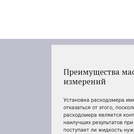
Перейти
к
содержимому
Преимущества мас
измерений
Установка расходомера им
отказаться от этого, поск
расходомера является конт
наилучших результатов при
поступает ли жидкость нуж