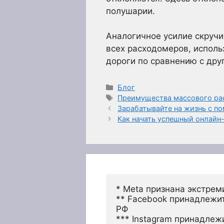
полушарии.
Аналогичное усилие скручи
всех расходомеров, испол
дороги по сравнению с др
Рубрики
Блог
Метки
Преимущества массового ра
Зарабатывайте на жизнь с п
Как начать успешный онлайн
* Meta признана экстрем
** Facebook принадлежит
РФ
*** Instagram принадлеж