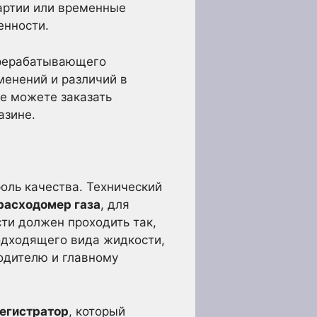
артии или временные
енности.
ерерабатывающего
менений и различий в
же можете заказать
азине.
оль качества. Технический
расходомер газа
, для
сти должен проходить так,
подходящего вида жидкости,
одителю и главному
егистратор
, который