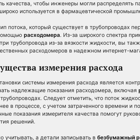
ль качества, чтобы инженеры могли распределять п
 широко используется в фармацевтической промышл
тип потока, который существует в трубопроводах п
с помощью
расходомера
. Из-за широкого спектра при
три трубопровода из-за вязкости жидкости, вы так
чественных расходомеров в надежном интернет-маг
ущества измерения расхода
ановки системы измерения расхода является контр
чать надлежащие показания расходомера, включая
 трубопроводах. Следует отметить, что поток жидко
нее в процессе, с учетом затраченного времени и 
чные показания измерителя качества помогут руков
тия решений.
о учитывать, а детали записывать в
безбумажный р