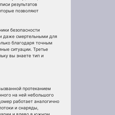
писи результатов
оторые позволяют
ники безопасности
 и даже смертельными для
олько благодаря точным
ные ситуации. Третье
ьку вы знаете тип и
вызванной протеканием
нного на ней небольшого
одомер работает аналогично
отоки и снаряды,
шарии и влево в южном