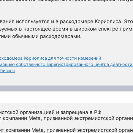
вания используется и в расходомере Кориолиса. Эт
ьзуемых в настоящее время в широком спектре прим
угими обычными расходомерами.
сходомера Кориолиса для точности измерений
омощью собственного зарегистрированного центра диагност
-бизнес
истской организацией и запрещена в РФ
 компании Meta, признанной экстремистской органи
ит компании Meta, признанной экстремистской орган