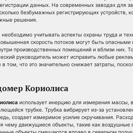
регистрации данных. На современных заводах для за
есколько безбумажных регистрирующих устройств, к
жные решения.
 необходимо учитывать аспекты охраны труда и тех
 повышенная скорость потоков могут быть опасными
нутри производственных помещений и вблизи них. Т
ческий руководитель может исправить любые реклам
в том, что это значительно снижает затраты, поскол
домер Кориолиса
иолиса
использует инерцию для измерения массы, 
блющейся трубке. Трубка вибрирует из-за установле
ередь, создает измеримое усилие скручивания. Расх
я чему движущиеся объекты, такие как воздушные п
ненные объекты смещаются вправо в северном полу