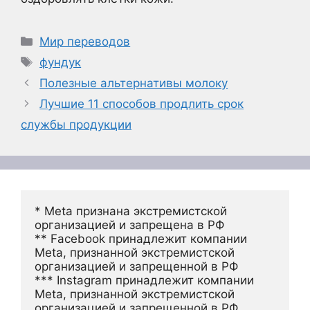
Рубрики
Мир переводов
Метки
фундук
Полезные альтернативы молоку
Лучшие 11 способов продлить срок
службы продукции
* Meta признана экстремистской 
организацией и запрещена в РФ
** Facebook принадлежит компании 
Meta, признанной экстремистской 
организацией и запрещенной в РФ
*** Instagram принадлежит компании 
Meta, признанной экстремистской 
организацией и запрещенной в РФ 