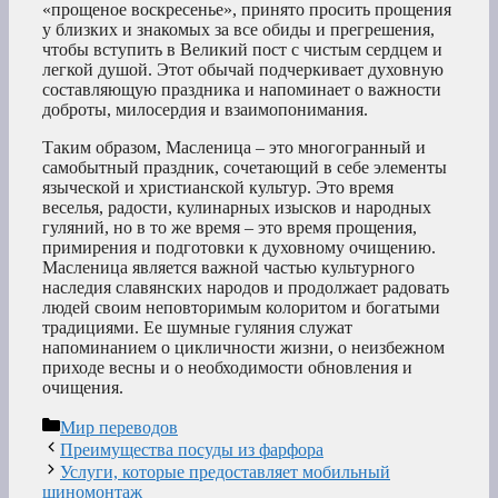
«прощеное воскресенье», принято просить прощения
у близких и знакомых за все обиды и прегрешения,
чтобы вступить в Великий пост с чистым сердцем и
легкой душой. Этот обычай подчеркивает духовную
составляющую праздника и напоминает о важности
доброты, милосердия и взаимопонимания.
Таким образом, Масленица – это многогранный и
самобытный праздник, сочетающий в себе элементы
языческой и христианской культур. Это время
веселья, радости, кулинарных изысков и народных
гуляний, но в то же время – это время прощения,
примирения и подготовки к духовному очищению.
Масленица является важной частью культурного
наследия славянских народов и продолжает радовать
людей своим неповторимым колоритом и богатыми
традициями. Ее шумные гуляния служат
напоминанием о цикличности жизни, о неизбежном
приходе весны и о необходимости обновления и
очищения.
Рубрики
Мир переводов
Преимущества посуды из фарфора
Услуги, которые предоставляет мобильный
шиномонтаж