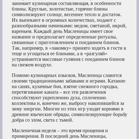
занимает кулинарная составляющая, в особенности
блины. Круглые, золотистые, горячие блины
символизируют солнце, весеннее тепло и достаток.
Их выпекают в огромных количествах, подают с
разнообразными начинками: медом, сметаной, икрой,
вареньем. Каждый день Масленицы имеет свое
название и предполагает определенные ритуалы,
связанные с приготовлением и поеданием блинов.
Так, например, в «лакомку» принято ходить в гости к
теще и угощаться ее блинами, а в «разгуляй»
устраиваются массовые гуляния с поеданием блинов
на свежем воздухе.
Помимо кулинарных изысков, Масленица славится
своими традиционными забавами и играми. Катание
на санях, кулачные бои, взятие снежного городка,
перетягивание каната – все эти развлечения
способствуют укреплению духа, сплочению
коллектива и, конечно же, выбросу накопившейся за
зиму энергии. Многие из этих игр уходят корнями в
древние языческие обряды, символизирующие борьбу
добра со злом, света с тьмой.
Масленичная неделя – это время прощения и
примирения. В последний день Масленицы,