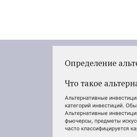
Перейти
к
содержимому
Определение аль
Что такое альтер
Альтернативные инвестиции
категорий инвестиций. Обы
Альтернативные инвестици
фьючерсы, предметы искусс
часто классифицируется ка