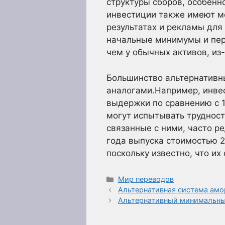
структуры сборов, особенн
инвестиции также имеют м
результатах и рекламы для
начальные минимумы и пер
чем у обычных активов, из-
Большинство альтернативн
аналогами.Например, инвес
выдержки по сравнению с 1
могут испытывать трудност
связанные с ними, часто р
года выпуска стоимостью 
поскольку известно, что их
Рубрики
Мир переводов
Альтернативная система амо
Альтернативный минимальны