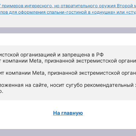
 7 примеров интересного, но отвратительного оружия Второй
ипов для оформления спальни-гостиной в «однушке» или «ст
истской организацией и запрещена в РФ
 компании Meta, признанной экстремистской органи
ит компании Meta, признанной экстремистской орган
ложенная на сайте, носит сугубо рекомендательный х
ю.
На главную