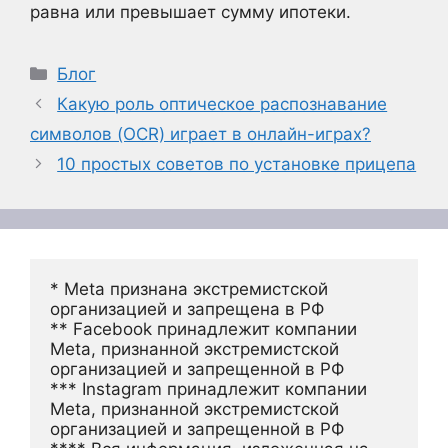
равна или превышает сумму ипотеки.
Рубрики
Блог
Какую роль оптическое распознавание
символов (OCR) играет в онлайн-играх?
10 простых советов по установке прицепа
* Meta признана экстремистской 
организацией и запрещена в РФ
** Facebook принадлежит компании 
Meta, признанной экстремистской 
организацией и запрещенной в РФ
*** Instagram принадлежит компании 
Meta, признанной экстремистской 
организацией и запрещенной в РФ 