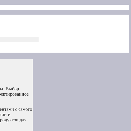
ты. Выбор
роектированное
ентами с самого
нии и
родуктов для