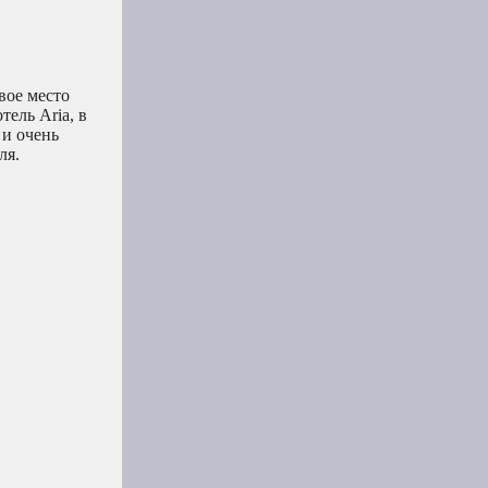
вое место
ель Aria, в
 и очень
ля.