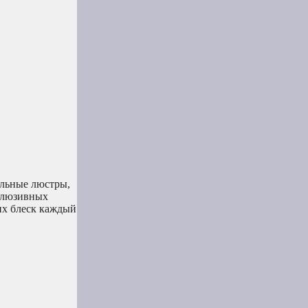
альные люстры,
склюзивных
их блеск каждый