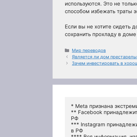
используются. Это не толь
способом избежать траты э
Если вы не хотите сидеть д
сохранить прохладу в доме
Рубрики
Мир переводов
Является ли дом престарелы
Зачем инвестировать в хоро
* Meta признана экстрем
** Facebook принадлежит
РФ
*** Instagram принадлеж
в РФ 
**** Вся информация, из