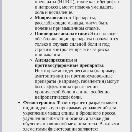
препараты (НПВП), такие как ибупрофен
и напроксен, могут помочь уменьшить
боль и воспаление.
Миорелаксанты:
Препараты,
расслабляющие мышцы, могут быть
полезны при мышечном спазме.
Опиоидные анальгетики:
Эти сильные
обезболивающие препараты назначаются
только в случаях сильной боли и под
строгим контролем врача из-за риска
привыкания.
Антидепрессанты и
противосудорожные препараты:
Некоторые антидепрессанты (например,
амитриптилин) и противосудорожные
препараты (например, габапентин) могут
быть эффективны при лечении
хронической боли в спине, особенно
нейропатической боли.
Физиотерапия:
Физиотерапевт разрабатывает
индивидуальную программу упражнений для
укрепления мышц спины и брюшного пресса,
улучшения гибкости и осанки, а также для
обучения правильной механике тела. Важными
элементами физиотерапии являются: