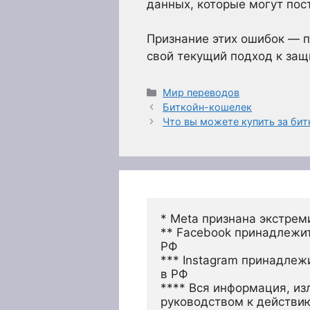
данных, которые могут пос
Признание этих ошибок — 
свой текущий подход к защ
Рубрики
Мир переводов
Биткойн-кошелек
Что вы можете купить за би
* Meta признана экстрем
** Facebook принадлежит
РФ
*** Instagram принадлеж
в РФ 
**** Вся информация, из
руководством к действи