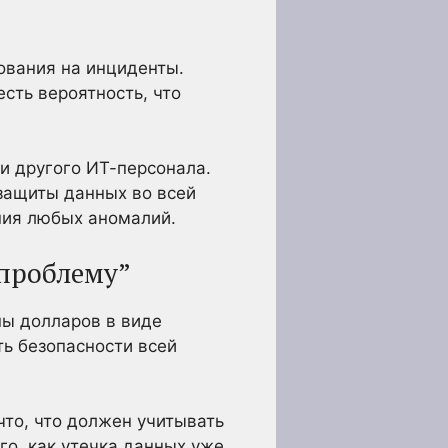
ования на инциденты.
сть вероятность, что
и другого ИТ-персонала.
защиты данных во всей
ния любых аномалий.
-проблему”
ны долларов в виде
ь безопасности всей
что, что должен учитывать
го, как утечка данных уже