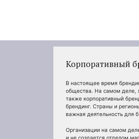
Перейти
к
содержимому
Корпоративный бр
В настоящее время бренди
общества. На самом деле, 
также корпоративный бренд
брендинг. Страны и регион
важная деятельность для 
Организации на самом деле
и не создается отделом м