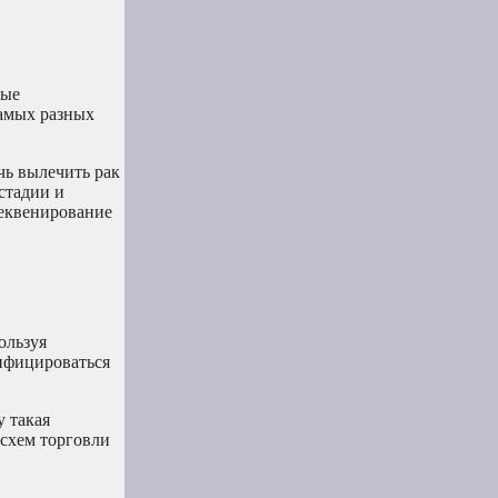
ные
самых разных
ь вылечить рак
стадии и
секвенирование
ользуя
тифицироваться
у такая
 схем торговли