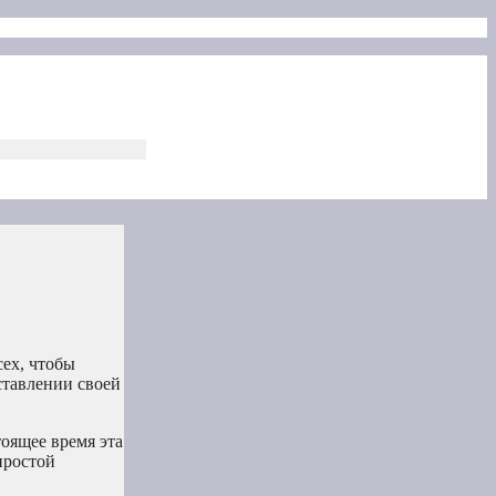
сех, чтобы
ставлении своей
оящее время эта
простой