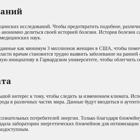
ваний
ицинских исследований. Чтобы предотвратить подобное, различ
 анонимно делиться своей историей болезни. История болезни 
 медицинских наук.
 данные как минимум 3 миллионов женщин в США, чтобы помоч
ласти врачам становится трудно выявить заболевание на ранней 
ную инициативу в Гарвардском университете, чтобы облегчить 
ата
шой интерес к тому, чтобы следить за изменением климата. Исп
рода в различных частях мира. Данные будут вводиться и аутен
сознательных потребителей энергии. Только благодаря блокчейн
здала лаборатории энергетических блокчейнов для оптимизации
гкодоступным.