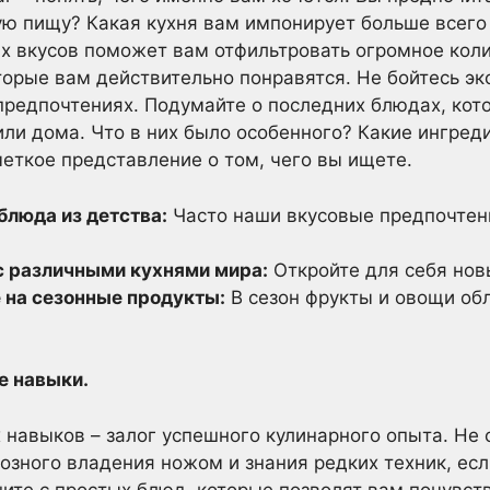
ю пищу? Какая кухня вам импонирует больше всего –
х вкусов поможет вам отфильтровать огромное коли
оторые вам действительно понравятся. Не бойтесь эк
предпочтениях. Подумайте о последних блюдах, кот
или дома. Что в них было особенного? Какие ингред
четкое представление о том, чего вы ищете.
люда из детства:
Часто наши вкусовые предпочтен
с различными кухнями мира:
Откройте для себя нов
 на сезонные продукты:
В сезон фрукты и овощи об
е навыки.
 навыков – залог успешного кулинарного опыта. Не 
озного владения ножом и знания редких техник, есл
ните с простых блюд, которые позволят вам почувств