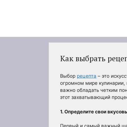
Перейти
к
содержимому
Как выбрать реце
Выбор
рецепта
– это искус
огромном мире кулинарии, 
важно обладать четким пон
этот захватывающий проце
1. Определите свои вкусов
Первый и самый важный шаг