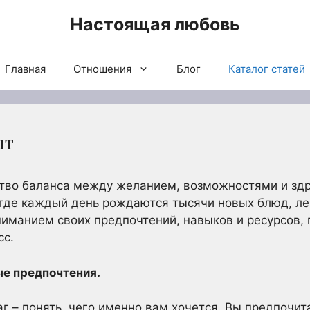
Настоящая любовь
Главная
Отношения
Блог
Каталог статей
пт
ство баланса между желанием, возможностями и зд
где каждый день рождаются тысячи новых блюд, лег
иманием своих предпочтений, навыков и ресурсов, 
сс.
ые предпочтения.
 – понять, чего именно вам хочется. Вы предпочит