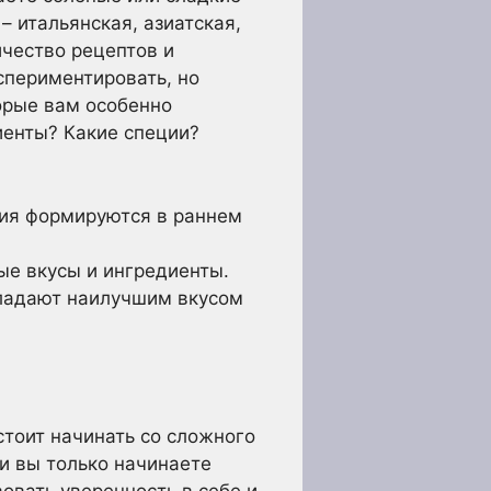
 итальянская, азиатская,
чество рецептов и
спериментировать, но
орые вам особенно
иенты? Какие специи?
ия формируются в раннем
ые вкусы и ингредиенты.
ладают наилучшим вкусом
стоит начинать со сложного
и вы только начинаете
овать уверенность в себе и