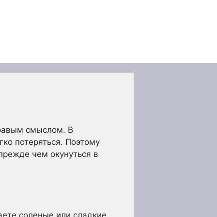
равым смыслом. В
ко потеряться. Поэтому
прежде чем окунуться в
аете соленые или сладкие