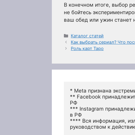
В конечном итоге, выбор ре
не бойтесь экспериментиро
ваш обед или ужин станет
Рубрики
Каталог статей
Как выбрать сериал? Что по
Роль карт Таро
* Meta признана экстрем
** Facebook принадлежит
РФ
*** Instagram принадлеж
в РФ 
**** Вся информация, из
руководством к действи