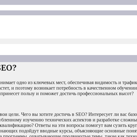
SEO?
имает одно из ключевых мест, обеспечивая видимость и трафик 
ет, и поэтому возникает потребность в качественном обучении
 принесет пользу и поможет достичь профессиональных высот?
вои цели. Чего вы хотите достичь в SEO? Интересует ли вас ба
убленному изучению технических аспектов и разработке сложны
квалификацию? Ответы на эти вопросы помогут вам сузить круг
чинающих подойдут вводные курсы, объясняющие основные пон
а программы, охватывающие продвинутые темы, такие как техн