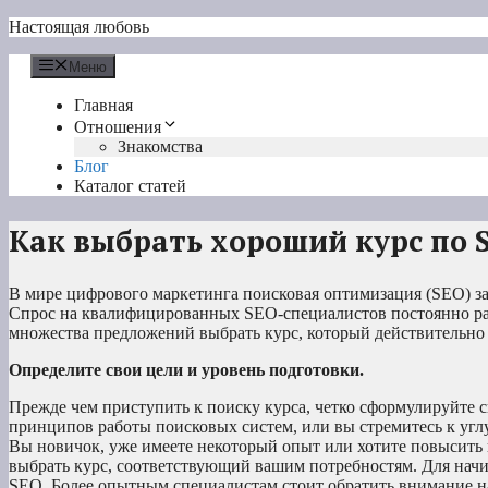
Перейти
Настоящая любовь
к
содержимому
Меню
Главная
Отношения
Знакомства
Блог
Каталог статей
Как выбрать хороший курс по 
В мире цифрового маркетинга поисковая оптимизация (SEO) зан
Спрос на квалифицированных SEO-специалистов постоянно раст
множества предложений выбрать курс, который действительно
Определите свои цели и уровень подготовки.
Прежде чем приступить к поиску курса, четко сформулируйте с
принципов работы поисковых систем, или вы стремитесь к угл
Вы новичок, уже имеете некоторый опыт или хотите повысить 
выбрать курс, соответствующий вашим потребностям. Для на
SEO. Более опытным специалистам стоит обратить внимание н