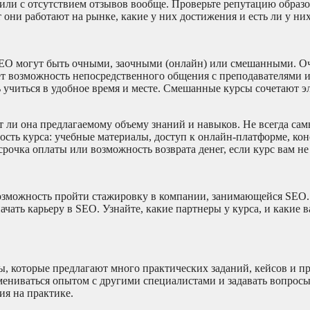
или с отсутствием отзывов вообще. Проверьте репутацию образ
 они работают на рынке, какие у них достижения и есть ли у ни
 SEO могут быть очными, заочными (онлайн) или смешанными. О
ет возможность непосредственного общения с преподавателями 
 учиться в удобное время и месте. Смешанные курсы сочетают 
т ли она предлагаемому объему знаний и навыков. Не всегда са
ость курса: учебные материалы, доступ к онлайн-платформе, кон
срочка оплаты или возможность возврата денег, если курс вам не
озможность пройти стажировку в компании, занимающейся SEO.
ать карьеру в SEO. Узнайте, какие партнеры у курса, и какие 
ы, которые предлагают много практических заданий, кейсов и пр
ениваться опытом с другими специалистами и задавать вопросы
ия на практике.