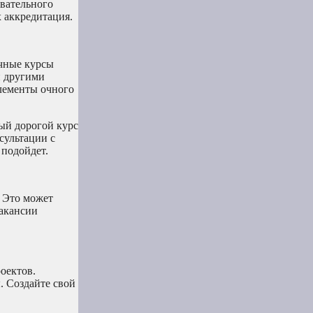
овательного
х аккредитация.
чные курсы
и другими
элементы очного
мый дорогой курс
сультации с
 подойдет.
 Это может
вакансии
оектов.
. Создайте свой