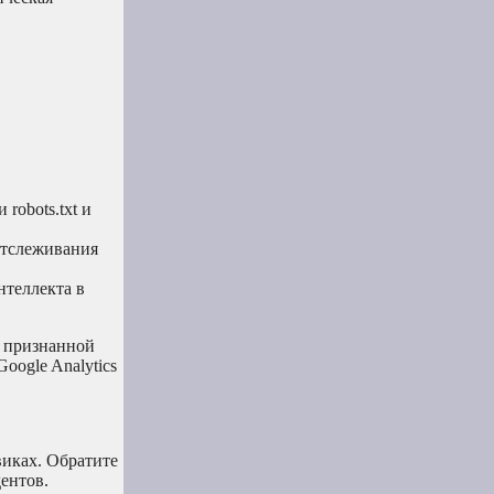
robots.txt и
 отслеживания
нтеллекта в
т признанной
oogle Analytics
виках. Обратите
дентов.