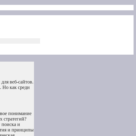
для веб-сайтов.
. Но как среди
зовое понимание
х стратегий?
 поиска и
ятия и принципы
ическая