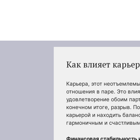
Перейти
к
содержимому
Как влияет карьер
Карьера, этот неотъемлемы
отношения в паре. Это вл
удовлетворение обоим пар
конечном итоге, разрыв. П
карьерой и находить бала
гармоничным и счастливым
Финансовая стабильность 