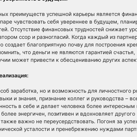
ных преимуществ успешной карьеры является финан
паре чувствовать себя увереннее в будущем, плани
ей. Отсутствие финансовых трудностей снижает уро
атором ссор и разногласий. Когда каждый из партне
 создает благоприятную почву для построения кре
омнить, что деньги не являются гарантией счастья,
учии может привести к обесцениванию других аспек
еализация:
особ заработка, но и возможность для личностного 
выки и знания, признание коллег и руководства – в
нность в себе и делает человека более интересным
 более энергичен, позитивен и вдохновляет другого
 также важно не переусердствовать. Погоня за усп
онической усталости и пренебрежению нуждами парт