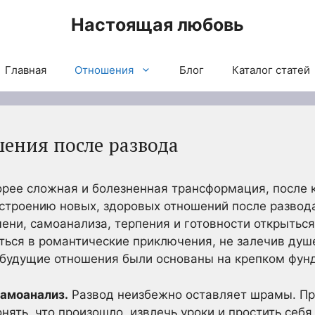
Настоящая любовь
Главная
Отношения
Блог
Каталог статей
шения после развода
скорее сложная и болезненная трансформация, после
остроению новых, здоровых отношений после развода
ени, самоанализа, терпения и готовности открыться
аться в романтические приключения, не залечив ду
ы будущие отношения были основаны на крепком фун
самоанализ.
Развод неизбежно оставляет шрамы. Пр
нять, что произошло, извлечь уроки и простить себя