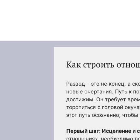
Перейти
к
содержимому
Как строить отно
Развод – это не конец, а 
новые очертания. Путь к п
достижим. Он требует врем
торопиться с головой окун
этот путь осознанно, чтоб
Первый шаг: Исцеление и 
отношениях, необходимо по