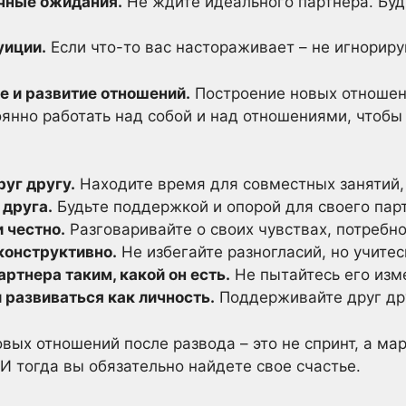
чные ожидания.
Не ждите идеального партнера. Буд
уиции.
Если что-то вас настораживает – не игнорируй
е и развитие отношений.
Построение новых отношен
янно работать над собой и над отношениями, чтобы
уг другу.
Находите время для совместных занятий, 
друга.
Будьте поддержкой и опорой для своего пар
 честно.
Разговаривайте о своих чувствах, потребно
конструктивно.
Не избегайте разногласий, но учите
ртнера таким, какой он есть.
Не пытайтесь его изм
 развиваться как личность.
Поддерживайте друг дру
вых отношений после развода – это не спринт, а ма
 И тогда вы обязательно найдете свое счастье.