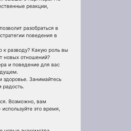
тественные реакции,
озволит разобраться в
стратегии поведения в
о к разводу? Какую роль вы
от новых отношений?
ра и поведение для вас
удущем.
м здоровье. Занимайтесь
м радость.
ся. Возможно, вам
 используйте это время,
е новые знакомства.