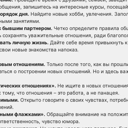
 общения, запишитесь на интересные курсы, посещай
орядок дня.
Найдите новые хобби, увлечения. Запо
ными занятиями.
с бывшим партнером.
Четко определите правила общ
ь сохранять уважительные отношения, ради благопо
вать личную жизнь.
Дайте себе время привыкнуть к 
свои новые знакомства напоказ.
новым отношениям.
Только после того, как вы прошл
ться о построении новых отношений. Но и здесь ва
тических отношениях».
Не ищите в новых отношения
 тому, что отношения – это работа, а не панацея.
вимыми.
Открыто говорите о своих чувствах, потребн
шений.
еными флажками».
Обращайте внимание на положит
ответственность, чувство юмора.