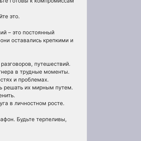
ьте готовы к компромиссам
те это.
ий – это постоянный
 они оставались крепкими и
разговоров, путешествий.
тнера в трудные моменты.
стях и проблемах.
сь решать их мирным путем.
енить.
га в личностном росте.
рафон. Будьте терпеливы,