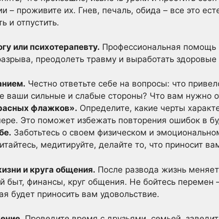
и – проживите их. Гнев, печаль, обида – все это ес
ь и отпустить.
огу или психотерапевту.
Профессиональная помощь п
разрыва, преодолеть травму и выработать здоровые 
анием.
Честно ответьте себе на вопросы: что привел
ие ваши сильные и слабые стороны? Что вам нужно 
красных флажков».
Определите, какие черты характе
ере. Это поможет избежать повторения ошибок в б
бе.
Заботьтесь о своем физическом и эмоционально
итайтесь, медитируйте, делайте то, что приносит ва
изни и круга общения.
После развода жизнь меняет
й быт, финансы, круг общения. Не бойтесь перемен –
ая будет приносить вам удовольствие.
ение.
Проведите время с друзьями, семьей, заведит