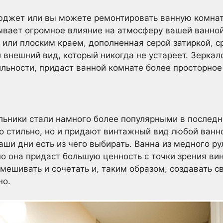
юджет или вы можете ремонтировать ванную комнату
зывает огромное влияние на атмосферу вашей ванно
 или плоским краем, дополненная серой затиркой, с
 внешний вид, который никогда не устареет. Зерка
ильности, придаст ванной комнате более просторно
ьники стали намного более популярными в последни
о стильно, но и придают винтажный вид любой ванн
аши дни есть из чего выбирать. Ванна из медного р
но она придаст большую ценность с точки зрения ви
мешивать и сочетать и, таким образом, создавать с
но.