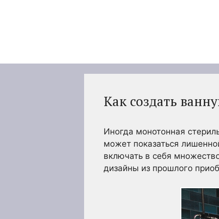
Перейти
к
содержимому
Как создать ванн
Иногда монотонная стериль
может показаться лишенно
включать в себя множество
дизайны из прошлого приоб