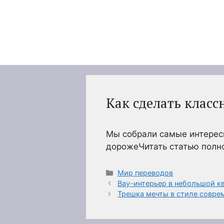
Перейти
к
содержимому
Как сделать клас
Мы собрали самые интересн
дорожеЧитать статью пол
Рубрики
Мир переводов
Вау-интерьер в небольшой к
Трешка мечты в стиле совре