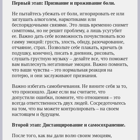
Первый этап: Признание и проживание боли.
Не пытайтесь убежать от боли, игнорировать ее или
заглушать алкоголем, наркотиками или
беспорядочными связями. Это лишь временно снимет
симптомы, но не решит проблему, а лишь усугубит
ее. Важно дать себе возможность почувствовать всю
гамму эмоций: грусть, злость, обиду, разочарование,
отчаяние, страх. Позвольте себе плакать, кричать (в
подушку, конечно), писать в дневник, рисовать,
слушать грустную музыку – делайте все, что поможет
вам выплеснуть негативные эмоции. Важно помнить,
что ваши чувства – это нормальная реакция на
потерю, и они заслуживают признания.
Важно избегать самобичевания. Не вините себя за то,
что произошло. Даже если вы считаете, что
допустили ошибки, помните, что отношения – это
всегда ответственность двух людей. Сосредоточьтесь
на том, что вы можете контролировать – на своем
настоящем и будущем.
Второй этап: Дистанцирование и самосохранение.
После того, как вы дали волю своим эмоциям,